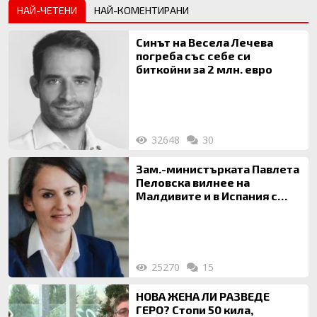
НАЙ-ЧЕТЕНИ
НАЙ-КОМЕНТИРАНИ
Синът на Весела Лечева
погреба със себе си
биткойни за 2 млн. евро
32648
30
Зам.-министърката Павлета
Пеловска вилнее на
Малдивите и в Испания с
богата любовница – брокер
на недвижими имоти
25270
15
НОВА ЖЕНА ЛИ РАЗВЕДЕ
ГЕРО? Стопи 50 кила,