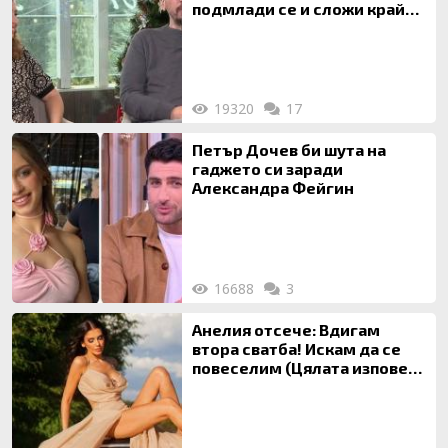
подмлади се и сложи край
на 20-годишен брак
19320
17
Петър Дочев би шута на
гаджето си заради
Александра Фейгин
16688
3
Анелия отсече: Вдигам
втора сватба! Искам да се
повеселим (Цялата изповед
ТУК)