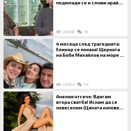
подмлади се и сложи край
на 20-годишен брак
20958
30
4 месеца след трагедията:
Елинор се показа! Щерката
на Боби Михайлов на море с
майка си
19264
14
Анелия отсече: Вдигам
втора сватба! Искам да се
повеселим (Цялата изповед
ТУК)