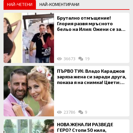
НАЙ-ЧЕТЕНИ
НАЙ-КОМЕНТИРАНИ
Брутално отмъщение!
Глория развя мръсното
бельо на Илия: Ожени се за
120 кг жена, заряза Симона,
за да гледа чуждо дете!
36673
19
ПЪРВО ТУК: Владо Караджов
заряза жена си заради друга,
показа я на снимка! Цвети:
Ти си фалшив герой!
23786
9
НОВА ЖЕНА ЛИ РАЗВЕДЕ
ГЕРО? Стопи 50 кила,