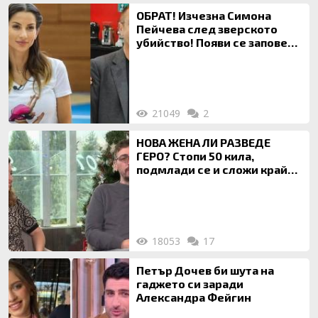
ОБРАТ! Изчезна Симона
Пейчева след зверското
убийство! Появи се заповед
за локализирането й
21049
2
НОВА ЖЕНА ЛИ РАЗВЕДЕ
ГЕРО? Стопи 50 кила,
подмлади се и сложи край
на 20-годишен брак
18053
17
Петър Дочев би шута на
гаджето си заради
Александра Фейгин