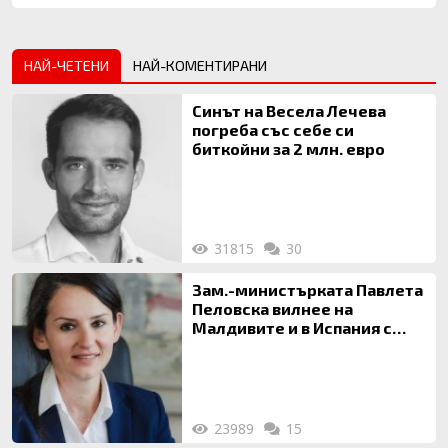
НАЙ-ЧЕТЕНИ
НАЙ-КОМЕНТИРАНИ
Синът на Весела Лечева
погреба със себе си
биткойни за 2 млн. евро
31815
30
Зам.-министърката Павлета
Пеловска вилнее на
Малдивите и в Испания с
богата любовница – брокер
на недвижими имоти
23989
15