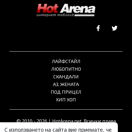
ЛАЙФСТАЙЛ
ЛЮБОПИТНО
СКАНДАЛИ
АЗ, ЖЕНАТА
ПОД ПРИЦЕЛ
ХИП ХОП
© 2010 - 2026 | HotArena.net. Всички права
запазени.
С използването на сайта вие приемате, че