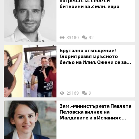
погреба със себе си
биткойни за 2 млн. евро
33180
32
Брутално отмъщение!
Глория развя мръсното
бельо на Илия: Ожени се за
120 кг жена, заряза Симона,
за да гледа чуждо дете!
29169
9
Зам.-министърката Павлета
Пеловска вилнее на
Малдивите и в Испания с
богата любовница – брокер
на недвижими имоти