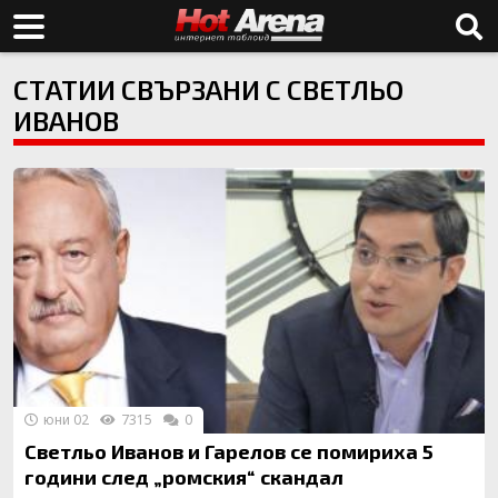
СТАТИИ СВЪРЗАНИ С СВЕТЛЬО
ИВАНОВ
юни 02
7315
0
Светльо Иванов и Гарелов се помириха 5
години след „ромския“ скандал