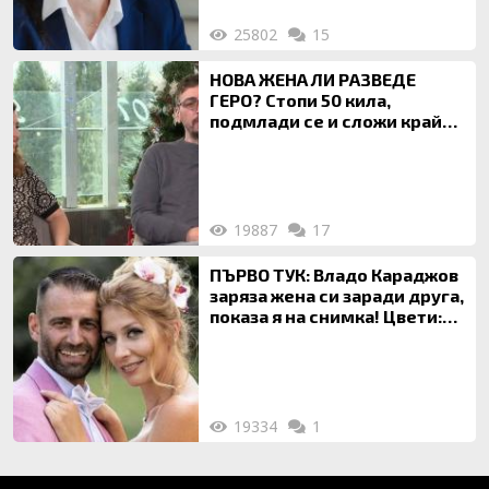
25802
15
НОВА ЖЕНА ЛИ РАЗВЕДЕ
ГЕРО? Стопи 50 кила,
подмлади се и сложи край
на 20-годишен брак
19887
17
ПЪРВО ТУК: Владо Караджов
заряза жена си заради друга,
показа я на снимка! Цвети:
Ти си фалшив герой!
19334
1