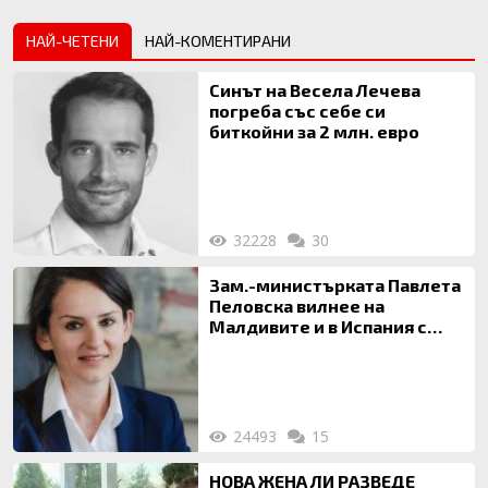
НАЙ-ЧЕТЕНИ
НАЙ-КОМЕНТИРАНИ
Синът на Весела Лечева
погреба със себе си
биткойни за 2 млн. евро
32228
30
Зам.-министърката Павлета
Пеловска вилнее на
Малдивите и в Испания с
богата любовница – брокер
на недвижими имоти
24493
15
НОВА ЖЕНА ЛИ РАЗВЕДЕ