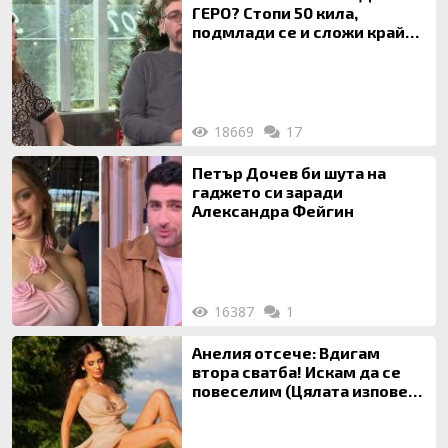
ГЕРО? Стопи 50 кила,
подмлади се и сложи край
на 20-годишен брак
18669
17
Петър Дочев би шута на
гаджето си заради
Александра Фейгин
16387
1
Анелия отсече: Вдигам
втора сватба! Искам да се
повеселим (Цялата изповед
ТУК)