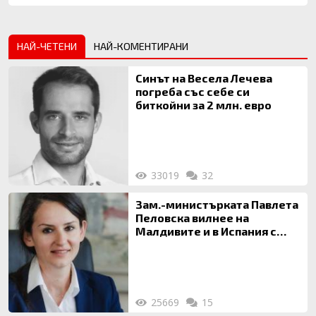
НАЙ-ЧЕТЕНИ
НАЙ-КОМЕНТИРАНИ
Синът на Весела Лечева
погреба със себе си
биткойни за 2 млн. евро
33019
32
Зам.-министърката Павлета
Пеловска вилнее на
Малдивите и в Испания с
богата любовница – брокер
на недвижими имоти
25669
15