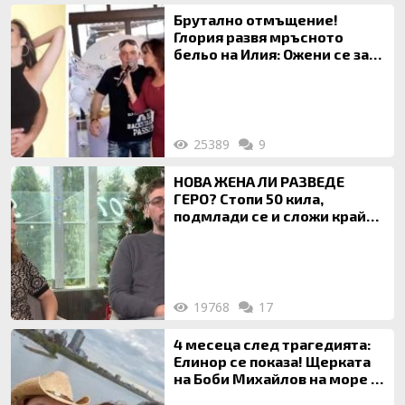
Брутално отмъщение!
Глория развя мръсното
бельо на Илия: Ожени се за
120 кг жена, заряза Симона,
за да гледа чуждо дете!
25389
9
НОВА ЖЕНА ЛИ РАЗВЕДЕ
ГЕРО? Стопи 50 кила,
подмлади се и сложи край
на 20-годишен брак
19768
17
4 месеца след трагедията:
Елинор се показа! Щерката
на Боби Михайлов на море с
майка си