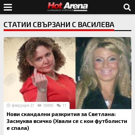
СТАТИИ СВЪРЗАНИ С ВАСИЛЕВА
февруари 21
38885
11
Нови скандални разкрития за Светлана:
Засмуква всичко (Хвали се с кои футболисти
е спала)