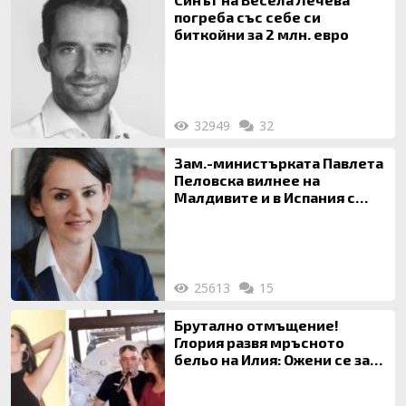
погреба със себе си
биткойни за 2 млн. евро
32949
32
Зам.-министърката Павлета
Пеловска вилнее на
Малдивите и в Испания с
богата любовница – брокер
на недвижими имоти
25613
15
Брутално отмъщение!
Глория развя мръсното
бельо на Илия: Ожени се за
120 кг жена, заряза Симона,
за да гледа чуждо дете!