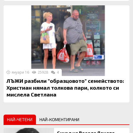
януари 16
25928
4
ЛЪЖИ разбили "образцовото" семейството:
Христиан нямал толкова пари, колкото си
мислела Светлана
НАЙ-ЧЕТЕНИ
НАЙ-КОМЕНТИРАНИ
Синът на Весела Лечева