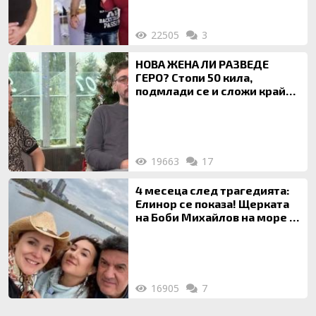
22505
3
НОВА ЖЕНА ЛИ РАЗВЕДЕ
ГЕРО? Стопи 50 кила,
подмлади се и сложи край
на 20-годишен брак
19663
17
4 месеца след трагедията:
Елинор се показа! Щерката
на Боби Михайлов на море с
майка си
16905
7