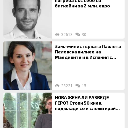
погреба със себе си
биткойни за 2 млн. евро
32613
30
Зам.-министърката Павлета
Пеловска вилнее на
Малдивите и в Испания с
богата любовница – брокер
на недвижими имоти
25221
15
НОВА ЖЕНА ЛИ РАЗВЕДЕ
ГЕРО? Стопи 50 кила,
подмлади се и сложи край
на 20-годишен брак