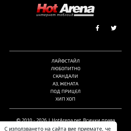
ЛАЙФСТАЙЛ
ЛЮБОПИТНО
СКАНДАЛИ
АЗ, ЖЕНАТА
ПОД ПРИЦЕЛ
ХИП ХОП
© 2010 - 2026 | HotArena.net. Всички права
запазени.
С използването на сайта вие приемате, че