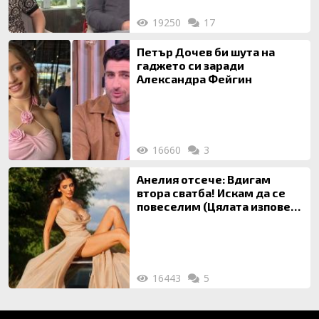
19250
17
Петър Дочев би шута на
гаджето си заради
Александра Фейгин
16660
3
Анелия отсече: Вдигам
втора сватба! Искам да се
повеселим (Цялата изповед
ТУК)
16443
5