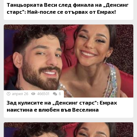
Танцьорката Веси след финала на „Денсинг
старс”: Най-после се отървах от Емрах!
април 26
466501
8
Зад кулисите на „Денсинг старс“: Емрах
наистина е влюбен във Веселина