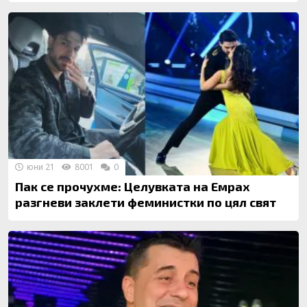
юни 21
8001
0
Пак се прочухме: Целувката на Емрах
разгневи заклети феминистки по цял свят