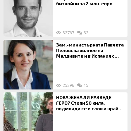
биткойни за 2 млн. евро
32767
32
Зам.-министърката Павлета
Пеловска вилнее на
Малдивите и в Испания с
богата любовница – брокер
на недвижими имоти
25396
15
НОВА ЖЕНА ЛИ РАЗВЕДЕ
ГЕРО? Стопи 50 кила,
подмлади се и сложи край
на 20-годишен брак