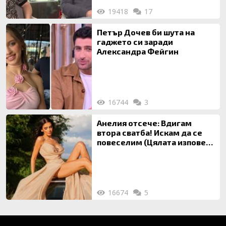
19418
17
Петър Дочев би шута на
гаджето си заради
Александра Фейгин
16744
3
Анелия отсече: Вдигам
втора сватба! Искам да се
повеселим (Цялата изповед
ТУК)
16674
5