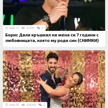
май 12
22393
0
Борис Дали кръшкал на жена си 7 години с
любовницата, която му роди син (СНИМКИ)
май 05
204393
2