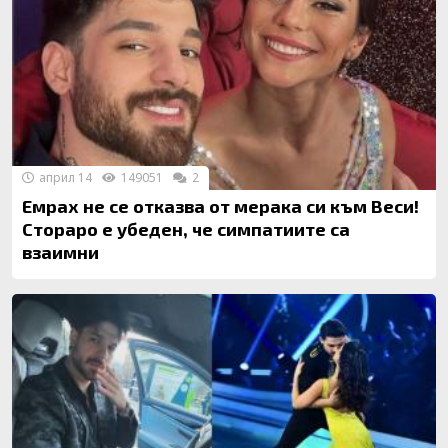
април 14
149051
2
Емрах не се отказва от мерака си към Веси!
Стораро е убеден, че симпатиите са
взаимни