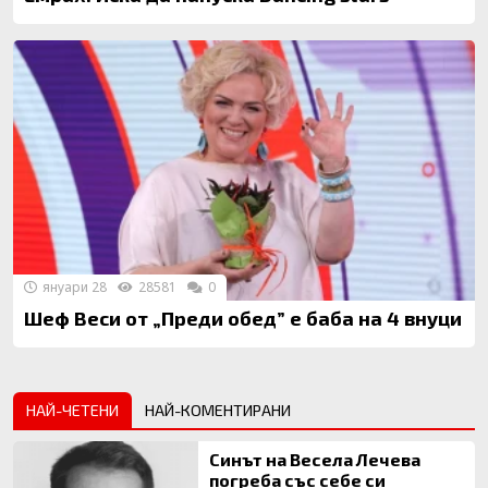
януари 28
28581
0
Шеф Веси от „Преди обед” е баба на 4 внуци
НАЙ-ЧЕТЕНИ
НАЙ-КОМЕНТИРАНИ
Синът на Весела Лечева
погреба със себе си