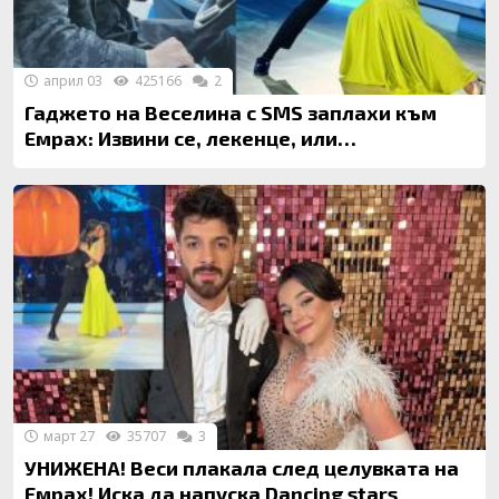
април 03
425166
2
Гаджето на Веселина с SMS заплахи към
Емрах: Извини се, лекенце, или…
март 27
35707
3
УНИЖЕНА! Веси плакала след целувката на
Емрах! Иска да напуска Dancing stars