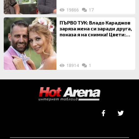
19866
17
ПЪРВО ТУК: Владо Караджов
заряза жена си заради друга,
показа я на снимка! Цвети:
Ти си фалшив герой!
18914
1