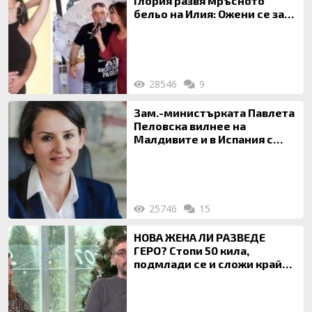
Глория развя мръсното
бельо на Илия: Ожени се за
120 кг жена, заряза Симона,
за да гледа чуждо дете!
28546
9
Зам.-министърката Павлета
Пеловска вилнее на
Малдивите и в Испания с
богата любовница – брокер
на недвижими имоти
25746
15
НОВА ЖЕНА ЛИ РАЗВЕДЕ
ГЕРО? Стопи 50 кила,
подмлади се и сложи край
на 20-годишен брак