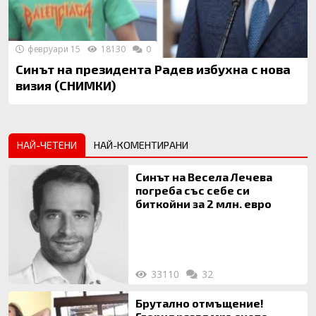
февруари 15
18130
0
Синът на президента Радев избухна с нова
визия (СНИМКИ)
НАЙ-ЧЕТЕНИ
НАЙ-КОМЕНТИРАНИ
Синът на Весела Лечева
погреба със себе си
биткойни за 2 млн. евро
33110
32
Брутално отмъщение!