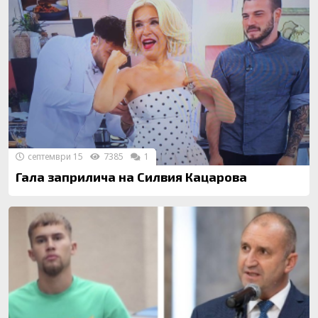
септември 15
7385
1
Гала заприлича на Силвия Кацарова