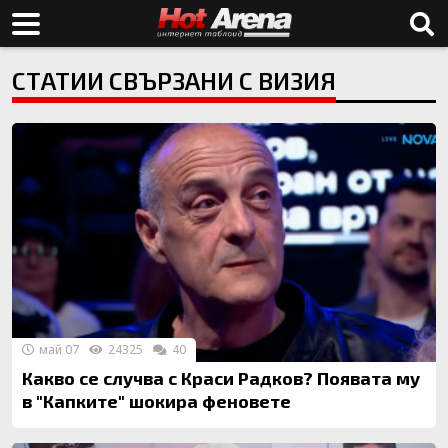
СТАТИИ СВЪРЗАНИ С ВИЗИЯ
май 07
24325
40
Какво се случва с Краси Радков? Появата му
в "Капките" шокира феновете