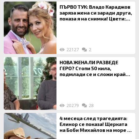
ПЪРВО ТУК: Владо Караджов
заряза жена си заради друга,
показа я на снимка! Цвети:
Ти си фалшив герой!
22127
2
НОВА ЖЕНА ЛИ РАЗВЕДЕ
ГЕРО? Стопи 50 кила,
подмлади се и сложи край
на 20-годишен брак
20279
28
4 месеца след трагедията:
Елинор се показа! Щерката
на Боби Михайлов на море с
майка си