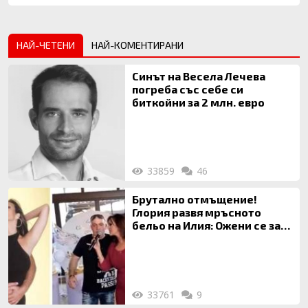
НАЙ-ЧЕТЕНИ
НАЙ-КОМЕНТИРАНИ
Синът на Весела Лечева
погреба със себе си
биткойни за 2 млн. евро
33859
46
Брутално отмъщение!
Глория развя мръсното
бельо на Илия: Ожени се за
120 кг жена, заряза Симона,
за да гледа чуждо дете!
33761
9