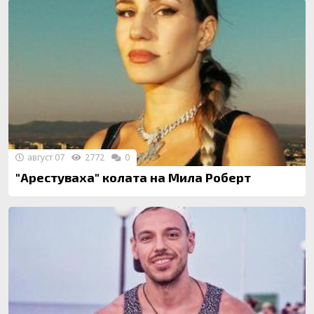
август 07
2772
0
"Арестуваха" колата на Мила Роберт