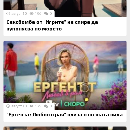
август 10
196
0
Сексбомба от "Игрите" не спира да
купонясва по морето
август 10
175
0
"Ергенът: Любов в рая" влиза в позната вила