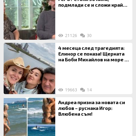
подмлади се и сложи край
на 20-годишен брак
21126
30
4 месеца след трагедията:
Елинор се показа! Щерката
на Боби Михайлов на море с
майка си
19663
14
Андреа призна за новата си
любов – руснака Игор:
Влюбена съм!