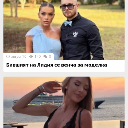
август 10
140
0
Бившият на Лидия се венча за моделка