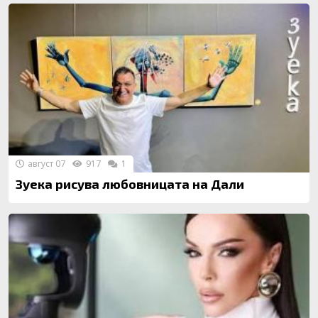
август 07
917
1
Зуека рисува любовницата на Дали