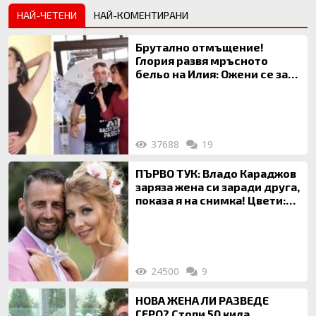
НАЙ-ЧЕТЕНИ
НАЙ-КОМЕНТИРАНИ
Брутално отмъщение!
Глория развя мръсното
бельо на Илия: Ожени се за
120 кг жена, заряза Симона,
за да гледа чуждо дете!
37688
19
ПЪРВО ТУК: Владо Караджов
заряза жена си заради друга,
показа я на снимка! Цвети:
Ти си фалшив герой!
24500
9
НОВА ЖЕНА ЛИ РАЗВЕДЕ
ГЕРО? Стопи 50 кила,