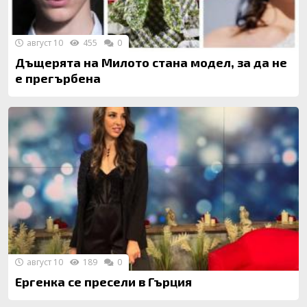
август 10
455
0
Дъщерята на Милото стана модел, за да не
е прегърбена
август 10
189
0
Ергенка се пресели в Гърция