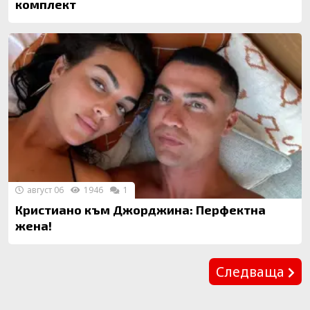
комплект
август 06
1946
1
Кристиано към Джорджина: Перфектна
жена!
Предишна
Следваща