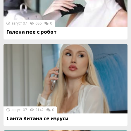
август 07
686
0
Галена пее с робот
август 07
2142
0
Санта Китана се изруси