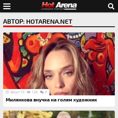
АВТОР: HOTARENA.NET
август 10
126
0
Милянкова внучка на голям художник