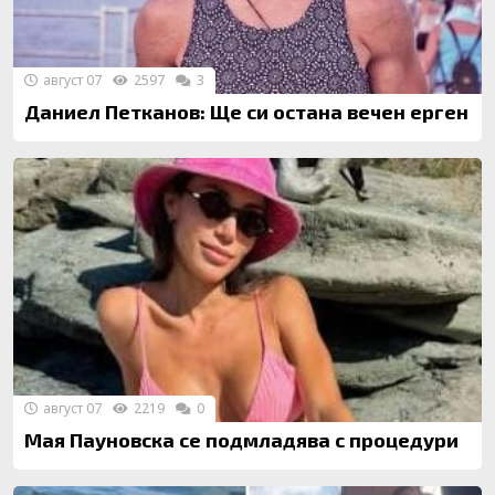
август 07
2597
3
Даниел Петканов: Ще си остана вечен ерген
август 07
2219
0
Мая Пауновска се подмладява с процедури