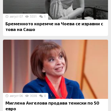
август 07
5551
1
Бременното коремче на Чоева се изравни с
това на Сашо
август 06
3038
0
Миглена Ангелова продава тениски по 50
евро