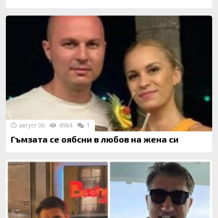
август 06
4984
1
Гъмзата се оябсни в любов на жена си