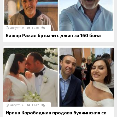
август 06
1736
0
Башар Рахал бръмчи с джип за 160 бона
август 06
1442
0
Ирина Карабаджак продава булчинския си