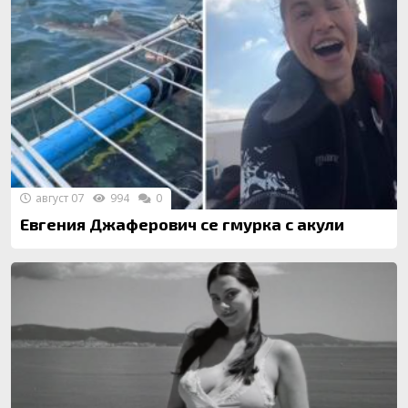
август 07
994
0
Евгения Джаферович се гмурка с акули