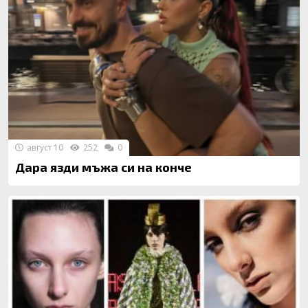
август 10
252
0
Дара язди мъжа си на конче