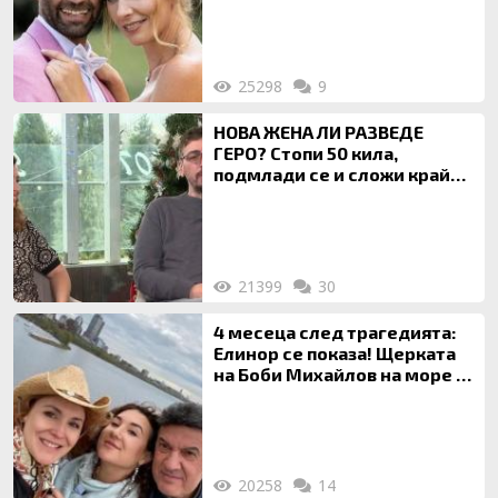
25298
9
НОВА ЖЕНА ЛИ РАЗВЕДЕ
ГЕРО? Стопи 50 кила,
подмлади се и сложи край
на 20-годишен брак
21399
30
4 месеца след трагедията:
Елинор се показа! Щерката
на Боби Михайлов на море с
майка си
20258
14