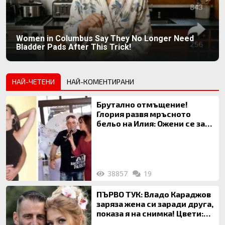
Women in Columbus Say They No Longer Need
Bladder Pads After This Trick!
НАЙ-ЧЕТЕНИ
НАЙ-КОМЕНТИРАНИ
Брутално отмъщение!
Глория развя мръсното
бельо на Илия: Ожени се за
120 кг жена, заряза Симона,
за да гледа чуждо дете!
38857
19
ПЪРВО ТУК: Владо Караджов
заряза жена си заради друга,
показа я на снимка! Цвети:
Ти си фалшив герой!