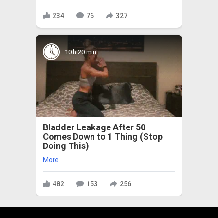
234
76
327
10 h 20 min
Bladder Leakage After 50
Comes Down to 1 Thing (Stop
Doing This)
More
482
153
256