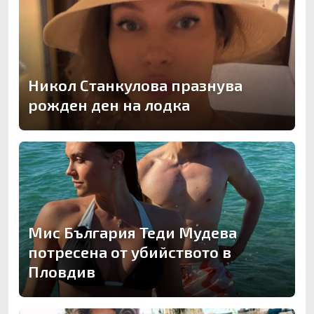
Никол Станкулова празнува
рожден ден на лодка
Мис България Теди Мудева
потресена от убийството в
Пловдив