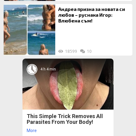
Андреа призна за новата си
любов – руснака Игор:
Влюбена съм!
18599
10
4 h 4 min
This Simple Trick Removes All
Parasites From Your Body!
More