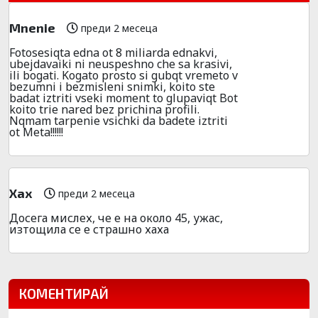
Mnenie
преди 2 месеца
Fotosesiqta edna ot 8 miliarda ednakvi,
ubejdavaiki ni neuspeshno che sa krasivi,
ili bogati. Kogato prosto si gubqt vremeto v
bezumni i bezmisleni snimki, koito ste
badat iztriti vseki moment to glupaviqt Bot
koito trie nared bez prichina profili.
Nqmam tarpenie vsichki da badete iztriti
ot Meta!!!!!!
Хах
преди 2 месеца
Досега мислех, че е на около 45, ужас,
изтощила се е страшно хаха
КОМЕНТИРАЙ