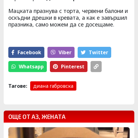
Мацката празнува с торта, червени балони и
оскъдни дрешки в кревата, а как е завършил
празника, само можем да се досещаме.
Facebook
Viber
Тwitter
Whatsapp
Pinterest
Тагове:
диана габровска
ОЩЕ ОТ АЗ, ЖЕНАТА