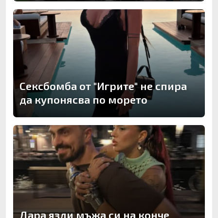
Сексбомба от "Игрите" не спира
да купонясва по морето
Дара язди мъжа си на конче