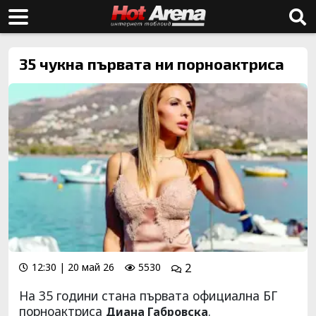
35 чукна първата ни порноактриса
12:30 | 20 май 26
5530
2
На 35 години стана първата официална БГ
порноактриса
.
Диана Габровска