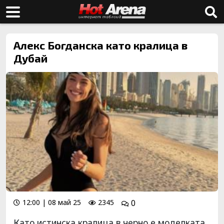
Алекс Богданска като кралица в
Дубай
12:00 | 08 май 25
2345
0
Като истинска кралица в черно е моделката