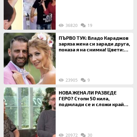
120 кг жена, заряза Симона,
за да гледа чуждо дете!
36820
19
ПЪРВО ТУК: Владо Караджов
заряза жена си заради друга,
показа я на снимка! Цвети:
Ти си фалшив герой!
23905
9
НОВА ЖЕНА ЛИ РАЗВЕДЕ
ГЕРО? Стопи 50 кила,
подмлади се и сложи край
на 20-годишен брак
20972
30