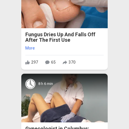
Fungus Dries Up And Falls Off
After The First Use
More
297
65
370
8 h 6 min
Gynecologist in Columbus: