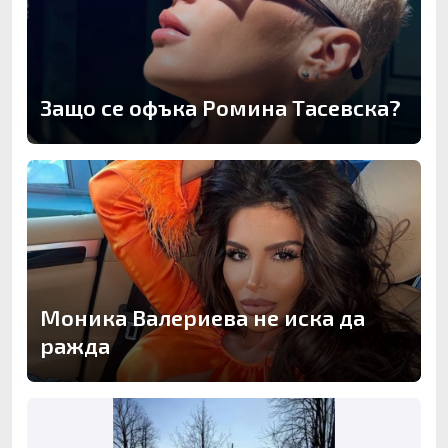
Защо се офъка Ромина Тасевска?
Моника Валериева не иска да
ражда