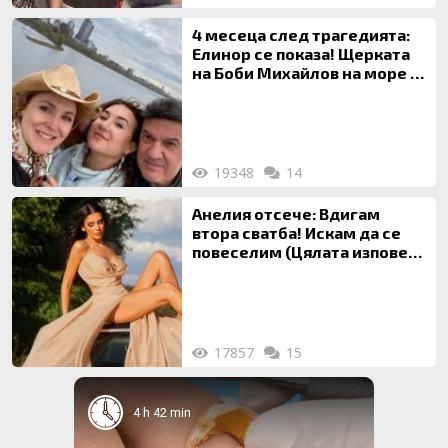
4 месеца след трагедията:
Елинор се показа! Щерката
на Боби Михайлов на море с
майка си
19348
14
Анелия отсече: Вдигам
втора сватба! Искам да се
повеселим (Цялата изповед
ТУК)
17857
15
4 h 42 min