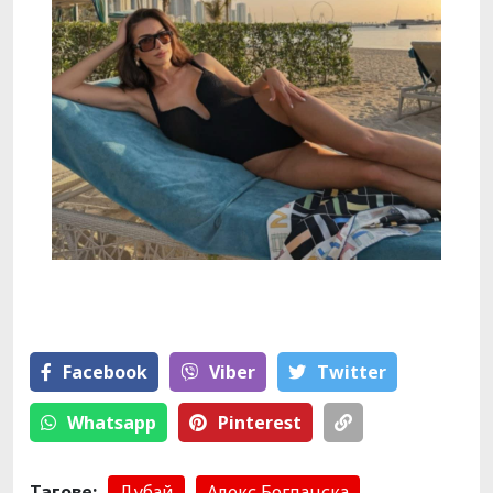
Facebook
Viber
Тwitter
Whatsapp
Pinterest
Тагове:
Дубай
Алекс Богданска