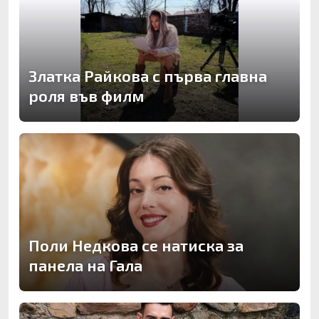
Златка Райкова с първа главна
роля във филм
Поли Недкова се натиска за
панела на Гала