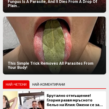
Fungus Is A Parasite, And It Dies From A Drop Of
Plain...
This Simple Trick Removes All Parasites From
Your Body!
НАЙ-ЧЕТЕНИ
НАЙ-КОМЕНТИРАНИ
Брутално отмъщение!
Глория развя мръсното
бельо на Илия: Ожени се за