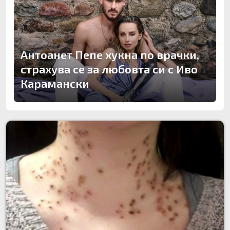
Антоанет Пепе хукна по врачки,
страхува се за любовта си с Иво
Карамански