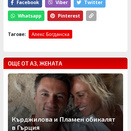
Facebook
Viber
Тwitter
Whatsapp
Pinterest
Тагове:
Алекс Богданска
ОЩЕ ОТ АЗ, ЖЕНАТА
Кърджилова и Пламен обикалят
в Гърция