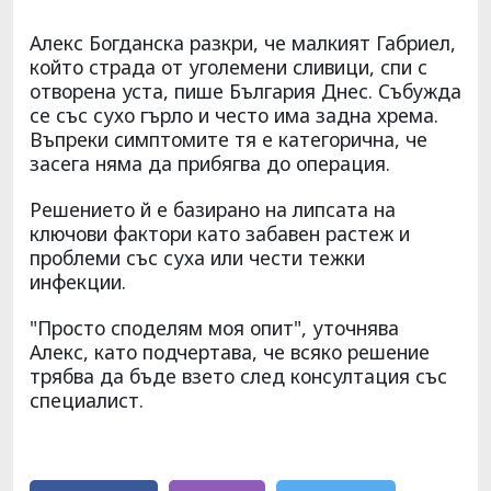
Алекс Богданска разкри, че малкият Габриел,
който страда от уголемени сливици, спи с
отворена уста, пише България Днес. Събужда
се със сухо гърло и често има задна хрема.
Въпреки симптомите тя е категорична, че
засега няма да прибягва до операция.
Решението й е базирано на липсата на
ключови фактори като забавен растеж и
проблеми със суха или чести тежки
инфекции.
"Просто споделям моя опит", уточнява
Алекс, като подчертава, че всяко решение
трябва да бъде взето след консултация със
специалист.