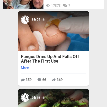
17878
7
8 h 55 min
Fungus Dries Up And Falls Off
After The First Use
More
359
66
369
9 h 18 min