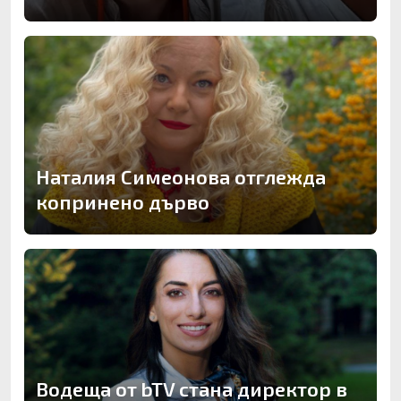
Наталия Симеонова отглежда
копринено дърво
Водеща от bTV стана директор в