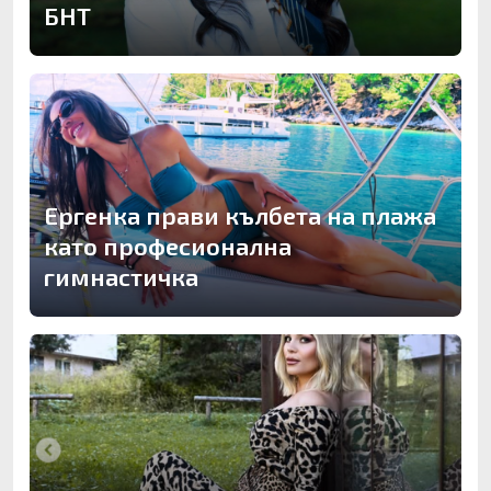
БНТ
Ергенка прави кълбета на плажа
като професионална
гимнастичка