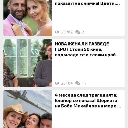
показа я на снимка! Цвети:
Ти си фалшив герой!
20762
2
НОВА ЖЕНА ЛИ РАЗВЕДЕ
ГЕРО? Стопи 50 кила,
подмлади се и сложи край
на 20-годишен брак
20104
17
4 месеца след трагедията:
Елинор се показа! Щерката
на Боби Михайлов на море с
майка си