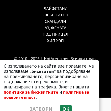
ЛАЙФСТАЙЛ
ЛЮБОПИТНО
СКАНДАЛИ
АЗ, ЖЕНАТА
ПОД ПРИЦЕЛ
ХИП ХОП
© 2010 - 2026 | HotArena.net. Всички права
запазени.
С използването на сайта вие приемате, че
използваме „
" за подобряване
бисквитки
на преживяването, персонализиране на
РЕКЛАМА
съдържанието и рекламите, и
КОНТАКТИ
анализиране на трафика. Вижте нашата
и
политика за бисквитките
политика за
ОБЩИ УСЛОВИЯ
.
поверителност
ПОЛИТИКА ЗА ПОВЕРИТЕЛНОСТ
ПОЛИТИКА ЗА БИСКВИТКИТЕ
ЗАТВОРИ
OK