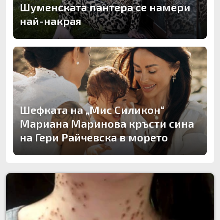
Шуменската пантера се намери
най-накрая
Шефката на „Мис Силикон“
Мариана Маринова кръсти сина
на Гери Райчевска в морето