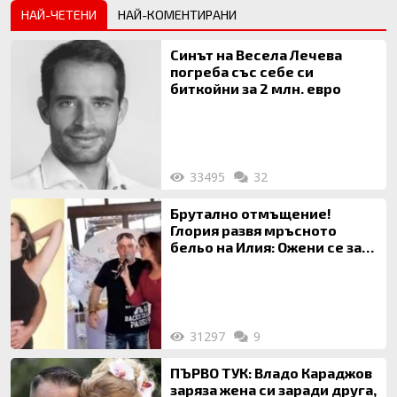
НАЙ-ЧЕТЕНИ
НАЙ-КОМЕНТИРАНИ
Синът на Весела Лечева
погреба със себе си
биткойни за 2 млн. евро
33495
32
Брутално отмъщение!
Глория развя мръсното
бельо на Илия: Ожени се за
120 кг жена, заряза Симона,
за да гледа чуждо дете!
31297
9
ПЪРВО ТУК: Владо Караджов
заряза жена си заради друга,