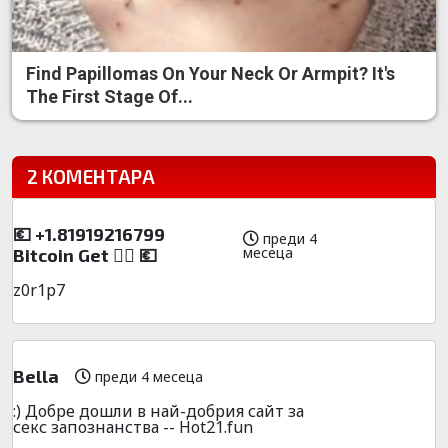
Find Papillomas On Your Neck Or Armpit? It's
The First Stage Of...
2 КОМЕНТАРА
💶 +1.81919216799
преди 4
месеца
Вitсоin Get 👉🏽 💶
z0r1p7
Bella
преди 4 месеца
:) Д об р е д ош л и в н а й-до бр и я с а й т за
с е к с за поз на н ст в а -- H o t 2 1 . f u n