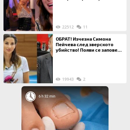
живота си с Дългия
22512
11
ОБРАТ! Изчезна Симона
Пейчева след зверското
убийство! Появи се заповед
за локализирането й
19943
2
6 h 32 min