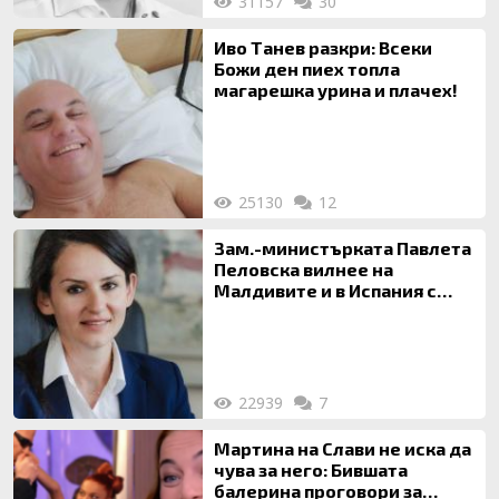
31157
30
Иво Танев разкри: Всеки
Божи ден пиех топла
магарешка урина и плачех!
25130
12
Зам.-министърката Павлета
Пеловска вилнее на
Малдивите и в Испания с
богата любовница – брокер
на недвижими имоти
22939
7
Мартина на Слави не иска да
чува за него: Бившата
балерина проговори за