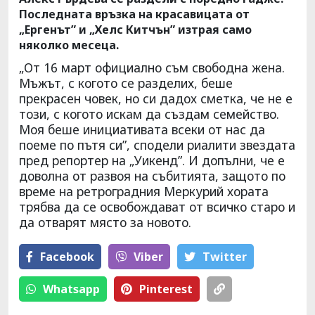
Последната връзка на красавицата от
„Ергенът” и „Хелс Китчън” изтрая само
няколко месеца.
„От 16 март официално съм свободна жена.
Мъжът, с когото се разделих, беше
прекрасен човек, но си дадох сметка, че не е
този, с когото искам да създам семейство.
Моя беше инициативата всеки от нас да
поеме по пътя си”, сподели риалити звездата
пред репортер на „Уикенд”. И допълни, че е
доволна от развоя на събитията, защото по
време на ретроградния Меркурий хората
трябва да се освобождават от всичко старо и
да отварят място за новото.
Facebook
Viber
Тwitter
Whatsapp
Pinterest