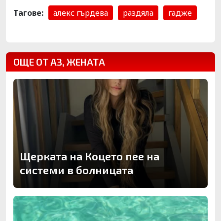
Тагове:
алекс гърдева
раздяла
гадже
ОЩЕ ОТ АЗ, ЖЕНАТА
Щерката на Коцето пее на
системи в болницата