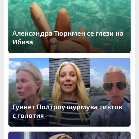
Александра Тюркмен се глези на
Ибиза
Гуинет Полтроу щурмува тикток
с голотия