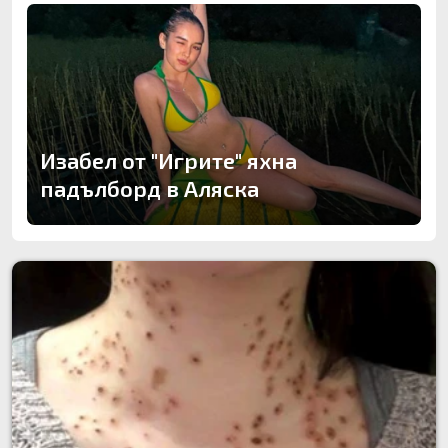
Изабел от "Игрите" яхна
падълборд в Аляска