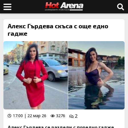
Алекс Гърдева скъса с още едно
гадже
17:00 | 22 мар 26
3276
2
Алекс Гърдева се раздели с поредно гадже.