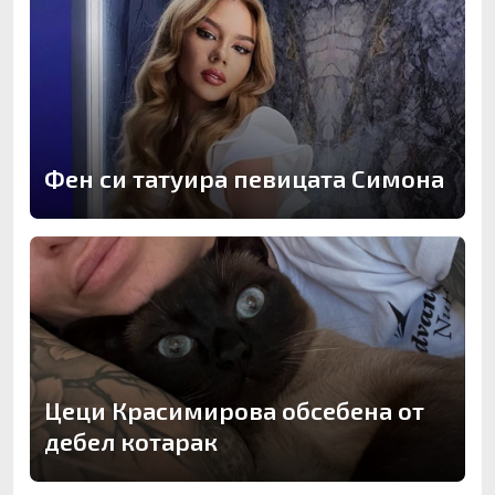
Фен си татуира певицата Симона
Цеци Красимирова обсебена от
дебел котарак