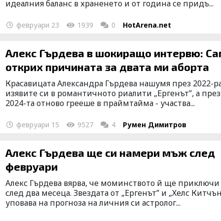
идеалния баланс в храненето и от година се придъ...
февруари 23
1939
0
HotArena.net
Алекс Гърдева в шокиращо интервю: С
открих причината за двата ми аборта
Красавицата Александра Гърдева нашумя през 2022-ра
изявите си в романтичното риалити „Ергенът”, а през
2024-та отново грееше в праймтайма - участва...
февруари 15
9527
4
Румен Димитров
Алекс Гърдева ще си намери мъж след
февруари
Алекс Гърдева вярва, че моминството й ще приключи
след два месеца. Звездата от „Ергенът” и „Хелс Китчън
уповава на прогноза на личния си астролог...