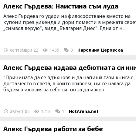
Алекс Гърдева: Наистина съм луда
Алекс Гърдева го удари на философстване вместо на
купони през уикенда и дори помести в мрежата свое
„символ верую", видя „България Днес". Една от н...
септември 22
1435
0
Каролина Церовска
Алекс Гърдева издава дебютната си кн
"Причината да се вдъхновя и да напиша тази книга е,
доста често в света, в който живеем, ни се налага да
бъдем в илюзия за себе си, но за да излез...
август 06
1218
1
HotArena.net
Алекс Гърдева работи за бебе