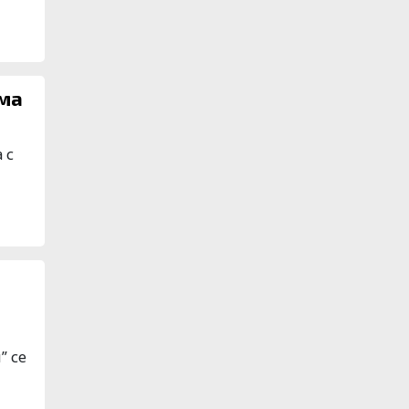
ама
 с
” се