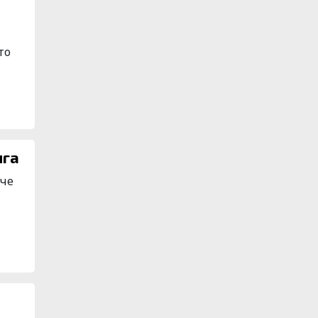
то
ига
 че