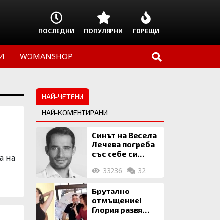
ПОСЛЕДНИ
ПОПУЛЯРНИ
ГОРЕЩИ
И
WOMANSHOP
НАЙ-ЧЕТЕНИ
НАЙ-КОМЕНТИРАНИ
Синът на Весела
Лечева погреба
със себе си
а на
биткойни за 2
33236
32
млн. евро
Брутално
отмъщение!
Глория развя
мръсното бельо