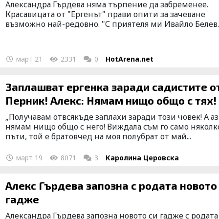
Александра Гърдева няма търпение да забременее.
Красавицата от "Ергенът" прави опити за зачеване
възможно най-редовно. "С приятеля ми Ивайло Белев..
март 21
2331
0
HotArena.net
Заплашват ергенка заради садистите о
Перник! Алекс: Нямам нищо общо с тях!
„Получавам отвсякъде заплахи заради този човек! А аз
нямам нищо общо с него! Виждала съм го само няколк
пъти, той е братовчед на моя полубрат от май...
март 19
8071
3
Каролина Церовска
Алекс Гърдева запозна с родата новото
гадже
Александра Гърдева запозна новото си гадже с родата 