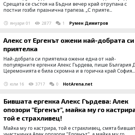
Срещата се състоя на Бъдни вечер край отрупана с
постни гозби празнична трапеза. „С прияте...
януари 01
2877
1
Румен Димитров
Алекс от Ергенът ожени най-добрата си
приятелка
Най-добрата си приятелка ожени една от най-
популярните ергенки Алекс Гърдева, пише България 
Церемонията е била скромна и в горичка край София...
юли 16
3717
0
HotArena.net
Бившата ергенка Алекс Гърдева: Алек
опозори "Ергенът", майка му го кастрира
той е страхливец!
Майка му го кастрира, той е страхливец, смята бивша
участничка Алек опозори "Ергенът", а майка му го