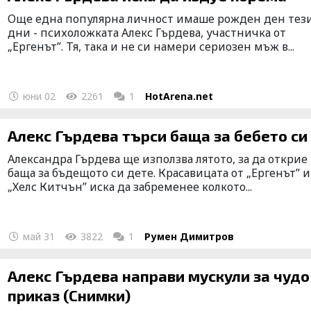
Още една популярна личност имаше рожден ден тез
дни - психоложката Алекс Гърдева, участничка от
„Ергенът”. Тя, така и не си намери сериозен мъж в...
юни 02
2261
1
HotArena.net
Алекс Гърдева търси баща за бебето си
Александра Гърдева ще използва лятото, за да открие
баща за бъдещото си дете. Красавицата от „Ергенът” и
„Хелс Китчън” иска да забременее колкото...
май 31
3822
1
Румен Димитров
Алекс Гърдева направи мускули за чудо и
приказ (Снимки)