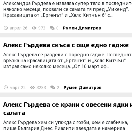
Александра Гърдева е изваяла супер тяло в последнит
няколко месеца, похвали се самата тя пред „Уикенд”.
Красавицата от „Ергенът” и „Хелс Китчън 6” с...
април 26
973
0
Румен Димитров
Алекс Гърдева скъса с още едно гадже
Алекс Гърдева се раздели с поредно гадже. Последнат
връзка на красавицата от „Ергенът” и „Хелс Китчън”
изтрая само няколко месеца. „От 16 март оф...
март 22
3283
2
Румен Димитров
Алекс Гърдева се храни с овесени ядки 
салата
Алекс Гърдева хем си угажда с гозби, хем е слабичка,
пише България Днес. Риалити звездата е намерила