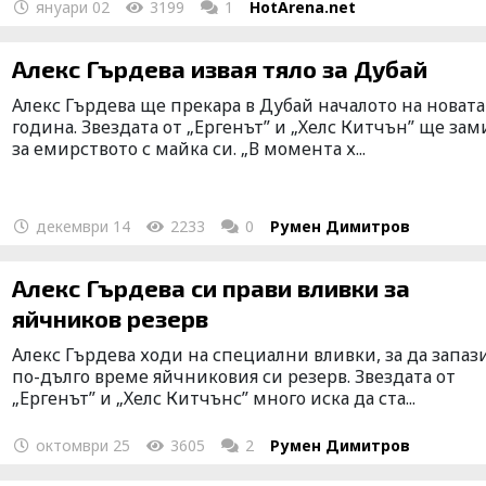
януари 02
3199
1
HotArena.net
Алекс Гърдева извая тяло за Дубай
Алекс Гърдева ще прекара в Дубай началото на новата
година. Звездата от „Ергенът” и „Хелс Китчън” ще за
за емирството с майка си. „В момента х...
декември 14
2233
0
Румен Димитров
Алекс Гърдева си прави вливки за
яйчников резерв
Алекс Гърдева ходи на специални вливки, за да запази
по-дълго време яйчниковия си резерв. Звездата от
„Ергенът” и „Хелс Китчънс” много иска да ста...
октомври 25
3605
2
Румен Димитров