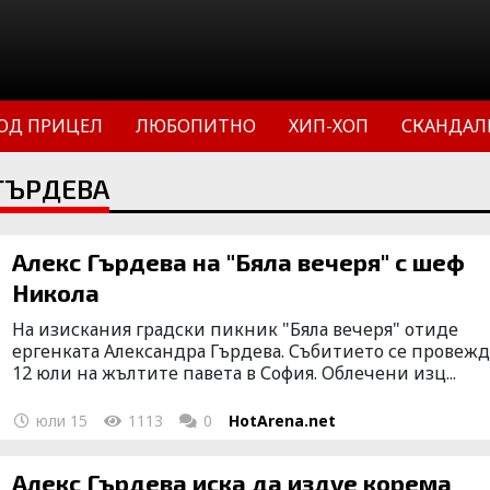
ОД ПРИЦЕЛ
ЛЮБОПИТНО
ХИП-ХОП
СКАНДАЛ
 ГЪРДЕВА
Алекс Гърдева на "Бяла вечеря" с шеф
Никола
На изискания градски пикник "Бяла вечеря" отиде
ергенката Александра Гърдева. Събитието се провежд
12 юли на жълтите павета в София. Облечени изц...
юли 15
1113
0
HotArena.net
Алекс Гърдева иска да издуе корема