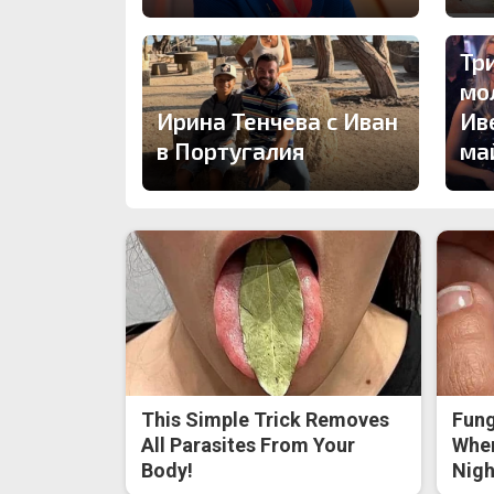
Тр
мо
Ирина Тенчева с Иван
Ив
в Португалия
ма
This Simple Trick Removes
Fung
All Parasites From Your
When
Body!
Nigh