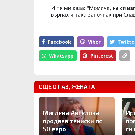
И тя ми каза: "Момиче,
не си и
върнах и така започнах при Сла
Facebook
Viber
Тwitte
Whatsapp
Pinterest
ОЩЕ ОТ АЗ, ЖЕНАТА
Миглена Ангелова
Ир
продава тениски по
пр
50 евро
си