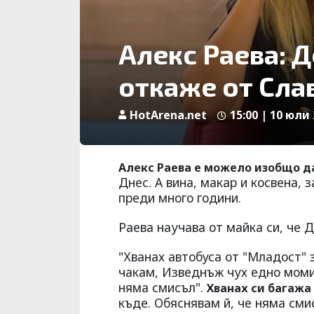
Алекс Раева: Д
откаже от Сла
HotArena.net
15:00 | 10 юли 
Алекс Раева е можело изобщо д
Днес. А вина, макар и косвена, 
преди много години.
Раева научава от майка си, че Д
"Хванах автобуса от "Младост" 
чакам, Изведнъж чух едно момич
няма смисъл".
Хванах си багажа
къде. Обяснявам й, че няма сми