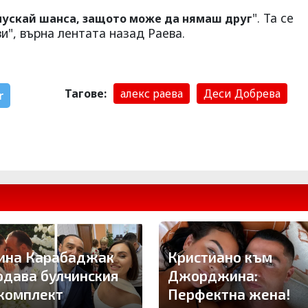
". Та се
зпускай шанса, защото може да нямаш друг
ви", върна лентата назад Раева.
Тагове:
алекс раева
Деси Добрева
r
ина Карабаджак
Кристиано към
одава булчинския
Джорджина:
 комплект
Перфектна жена!