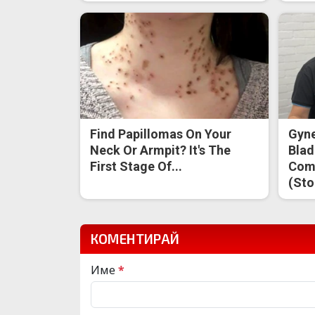
Find Papillomas On Your
Gyne
Neck Or Armpit? It's The
Blad
First Stage Of...
Come
(Sto
КОМЕНТИРАЙ
Име
*