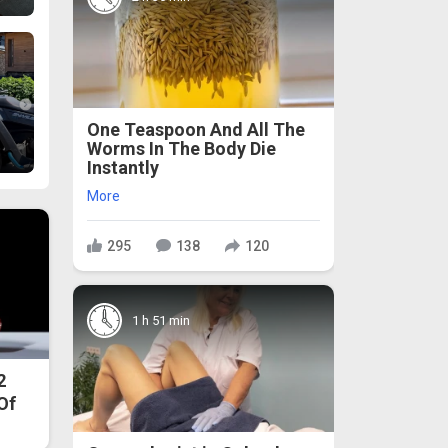
One Teaspoon And All The
Worms In The Body Die
Instantly
More
295
138
120
1 h 51 min
2
 Of