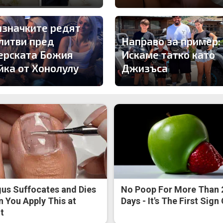
изначките редят
литви пред
Направо за пример:
ерската Божия
Искаме татко като
йка от Хонолулу
Джизъса
us Suffocates and Dies
No Poop For More Than 
 You Apply This at
Days - It's The First Sign
t