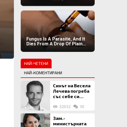
Fungus Is A Parasite, And It
Dies From A Drop Of Plain...
НАЙ-ЧЕТЕНИ
НАЙ-КОМЕНТИРАНИ
Синът на Весела
Лечева погреба
със себе си
биткойни за 2
32032
30
млн. евро
Зам.-
министърката