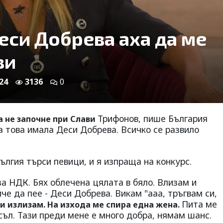
еси Добрева аха да ме
ви
24
3136
0
Трифонов, пише България
а не започне при Слави
за това имала Деси Добрева. Всичко се развило
ългия търси певици, и я изпраща на конкурс.
за НДК. Бях облечена цялата в бяло. Влизам и
е да пее - Деси Добрева. Викам "ааа, тръгвам си,
Пита ме
 и излизам. На изхода ме спира една жена.
съл. Тази преди мене е много добра, нямам шанс.