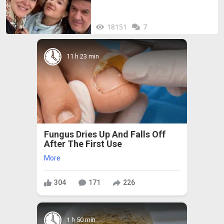
18151
7
11 h 23 min
Fungus Dries Up And Falls Off
After The First Use
More
304
171
226
1 h 50 min