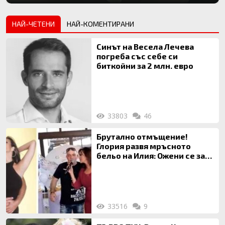
НАЙ-ЧЕТЕНИ
НАЙ-КОМЕНТИРАНИ
Синът на Весела Лечева
погреба със себе си
биткойни за 2 млн. евро
33803
46
Брутално отмъщение!
Глория развя мръсното
бельо на Илия: Ожени се за
120 кг жена, заряза Симона,
за да гледа чуждо дете!
33516
9