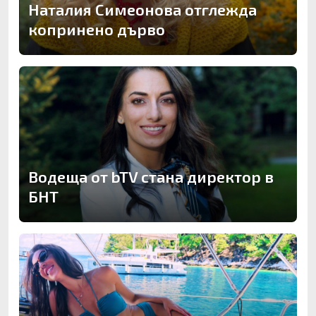
Наталия Симеонова отглежда
копринено дърво
Водеща от bTV стана директор в
БНТ