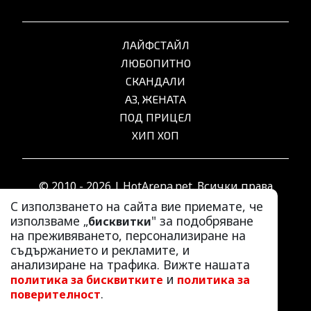
ЛАЙФСТАЙЛ
ЛЮБОПИТНО
СКАНДАЛИ
АЗ, ЖЕНАТА
ПОД ПРИЦЕЛ
ХИП ХОП
© 2010 - 2026 | HotArena.net. Всички права
запазени.
С използването на сайта вие приемате, че
използваме „
" за подобряване
бисквитки
на преживяването, персонализиране на
РЕКЛАМА
съдържанието и рекламите, и
КОНТАКТИ
анализиране на трафика. Вижте нашата
и
политика за бисквитките
политика за
ОБЩИ УСЛОВИЯ
.
поверителност
ПОЛИТИКА ЗА ПОВЕРИТЕЛНОСТ