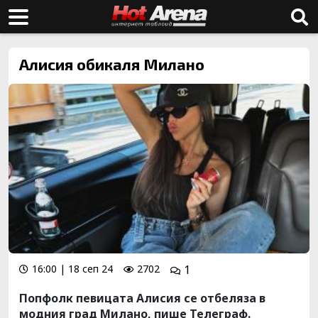
Алисия обикаля Милано
16:00 | 18 сеп 24
2702
1
Попфолк певицата Алисия се отбеляза в
модния град Милано, пише Телеграф.