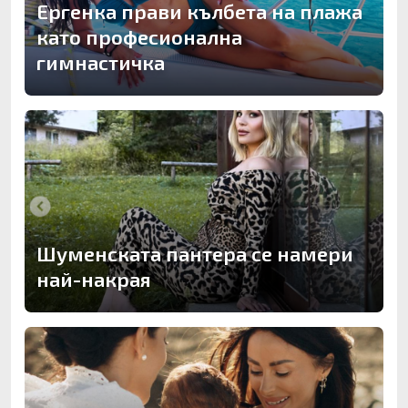
Ергенка прави кълбета на плажа
като професионална
гимнастичка
Шуменската пантера се намери
най-накрая