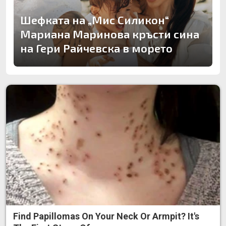
Шефката на „Мис Силикон“
Мариана Маринова кръсти сина
на Гери Райчевска в морето
Find Papillomas On Your Neck Or Armpit? It's