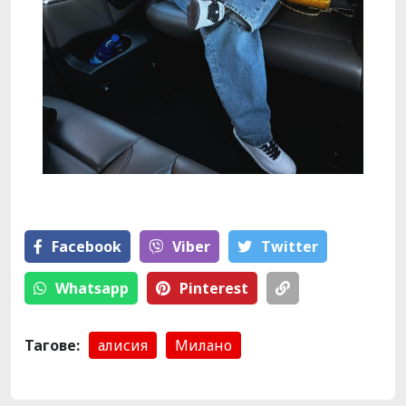
Facebook
Viber
Тwitter
Whatsapp
Pinterest
Тагове:
алисия
Милано