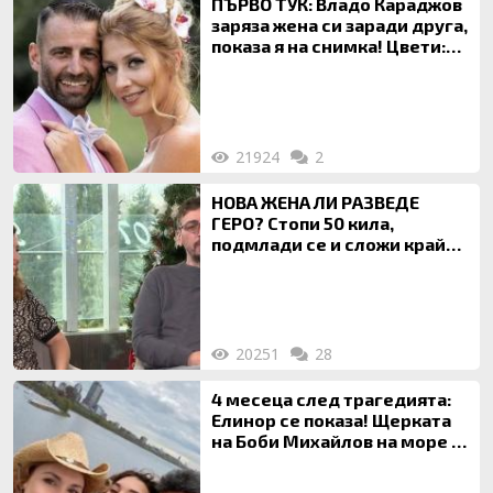
ПЪРВО ТУК: Владо Караджов
заряза жена си заради друга,
показа я на снимка! Цвети:
Ти си фалшив герой!
21924
2
НОВА ЖЕНА ЛИ РАЗВЕДЕ
ГЕРО? Стопи 50 кила,
подмлади се и сложи край
на 20-годишен брак
20251
28
4 месеца след трагедията:
Елинор се показа! Щерката
на Боби Михайлов на море с
майка си