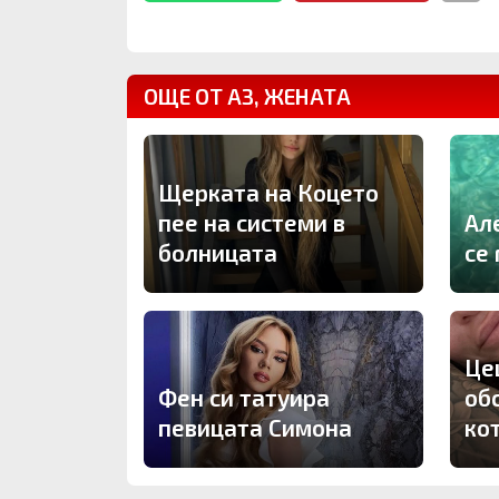
ОЩЕ ОТ АЗ, ЖЕНАТА
Щерката на Коцето
пее на системи в
Ал
болницата
се
Це
Фен си татуира
об
певицата Симона
ко