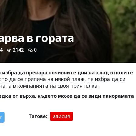
арва в гората
24
2142
0
 избра да прекара почивните дни на хлад в полите
сто да се припича на някой плаж, тя избра да си
ната в компанията на своя приятелка.
едка от върха, където може да се види панорамата
Тагове:
алисия
r