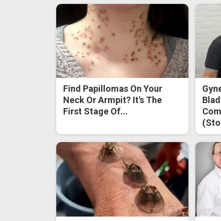
Find Papillomas On Your
Gyne
Neck Or Armpit? It's The
Blad
First Stage Of...
Come
(Sto