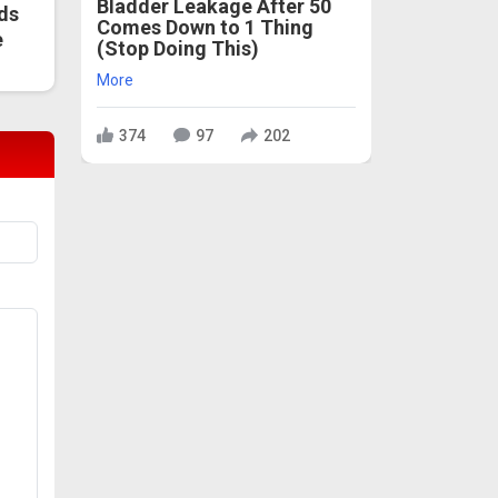
Bladder Leakage After 50
ds
Comes Down to 1 Thing
e
(Stop Doing This)
More
374
97
202