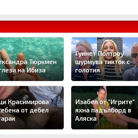
Гуинет Полтроу
ександра Тюркмен
щурмува тикток с
 глези на Ибиза
голотия
ци Красимирова
Изабел от "Игрите"
себена от дебел
яхна падълборд в
тарак
Аляска