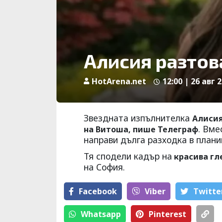
Алисия разтов
HotArena.net
12:00 | 26 авг 
Звездната изпълнителка
Алисия
. Вме
на Витоша, пише Телеграф
направи дълга разходка в плани
Тя сподели кадър на
красива гл
на София.
Facebook
Viber
Тwitte
Whatsapp
Pinterest