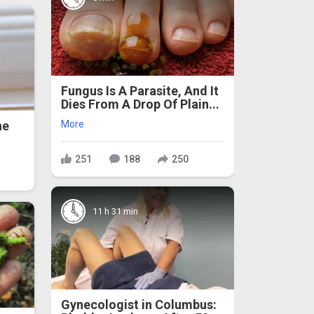
Fungus Is A Parasite, And It
Dies From A Drop Of Plain...
More
he
251
188
250
11 h 31 min
Gynecologist in Columbus: