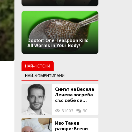
Doctor: One Teaspoon Kills
All Worms in Your Body!
НАЙ-ЧЕТЕНИ
НАЙ-КОМЕНТИРАНИ
Синът на Весела
Лечева погреба
със себе си
биткойни за 2
31003
30
млн. евро
Иво Танев
разкри: Всеки