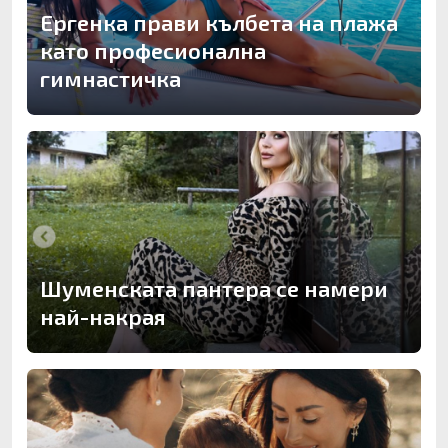
Ергенка прави кълбета на плажа
като професионална
гимнастичка
Шуменската пантера се намери
най-накрая