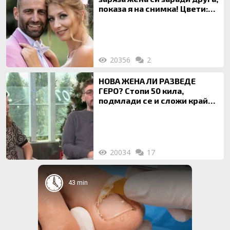
показа я на снимка! Цвети:
Ти си фалшив герой!
20356
2
НОВА ЖЕНА ЛИ РАЗВЕДЕ
ГЕРО? Стопи 50 кила,
подмлади се и сложи край
на 20-годишен брак
20034
17
43 min