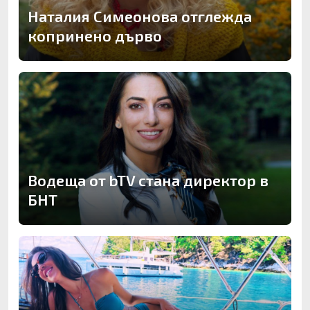
Наталия Симеонова отглежда
копринено дърво
Водеща от bTV стана директор в
БНТ