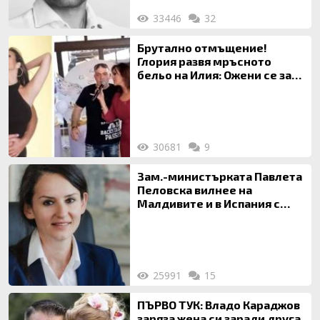
33446
32
Брутално отмъщение!
Глория развя мръсното
бельо на Илия: Ожени се за
120 кг жена, заряза Симона,
за да гледа чуждо дете!
30681
9
Зам.-министърката Павлета
Пеловска вилнее на
Малдивите и в Испания с
богата любовница – брокер
на недвижими имоти
25991
15
ПЪРВО ТУК: Владо Караджов
заряза жена си заради друга,