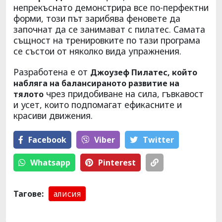
непрекъснато демонстрира все по-перфектни
форми, този път зарибява феновете да
започнат да се занимават с пилатес. Самата
същност на тренировките по тази програма
се състои от няколко вида упражнения.
Разработена е от
Джоузеф Пилатес, който
набляга на балансираното развитие на
чрез придобиване на сила, гъвкавост
тялото
и усет, които подпомагат ефикасните и
красиви движения.
Facebook
Viber
Тwitter
Whatsapp
Pinterest
Тагове:
алисия