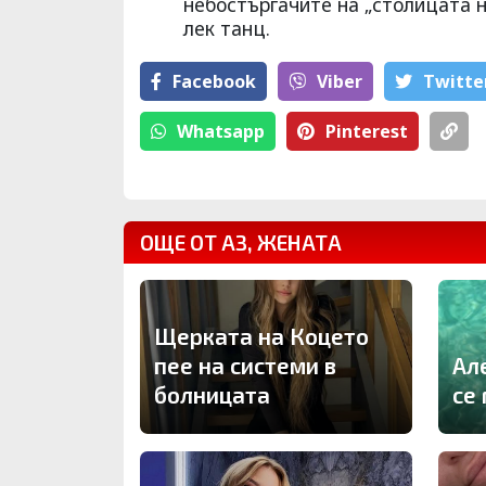
небостъргачите на „столицата н
лек танц.
Facebook
Viber
Тwitte
Whatsapp
Pinterest
ОЩЕ ОТ АЗ, ЖЕНАТА
Щерката на Коцето
пее на системи в
Ал
болницата
се