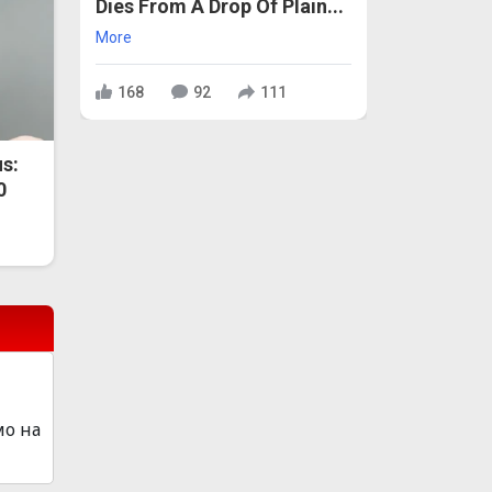
Dies From A Drop Of Plain...
More
168
92
111
s:
0
мо на