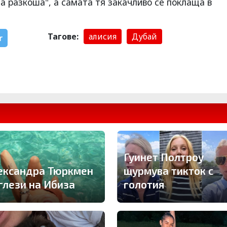
а разкоша", а самата тя закачливо се поклаща в
Тагове:
алисия
Дубай
r
Гуинет Полтроу
ександра Тюркмен
щурмува тикток с
 глези на Ибиза
голотия