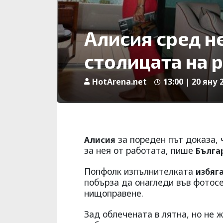
Алисия сред н
столицата на 
HotArena.net
13:00 | 20 яну 
за пореден път доказа, 
Алисия
за нея от работата, пише
Бълга
Попфолк изпълнителката
избяг
побърза да онагледи във фотосе
нищоправене.
Зад облечената в лятна, но не 