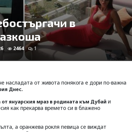
ебостъргачи в
разкоша
26
2464
1
че насладата от живота понякога е дори по-важна
рия Днес.
и
а от януарския мраз в родината към Дубай
сия как прекарва времето си в блажено
жълта, а оранжева рокля певица се виждат