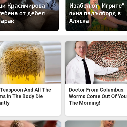
ци Красимирова
Изабел от "Игрите"
себена от дебел
яхна падълборд в
тарак
Аляска
Teaspoon And All The
Doctor From Columbus:
s In The Body Die
Worms Come Out Of You 
antly
The Morning!