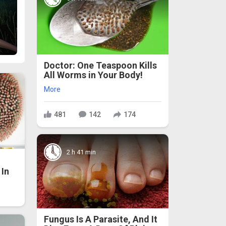
Doctor: One Teaspoon Kills
All Worms in Your Body!
More
481
142
174
2 h 41 min
In
Fungus Is A Parasite, And It