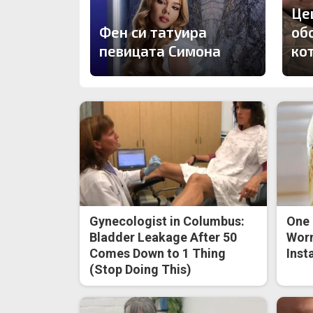
Це
Фен си татуира
об
певицата Симона
ко
Gynecologist in Columbus:
One 
Bladder Leakage After 50
Worm
Comes Down to 1 Thing
Inst
(Stop Doing This)