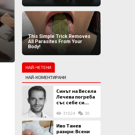
This Simple Trick Removes
All Parasites From Your
Body!
НАЙ-ЧЕТЕНИ
НАЙ-КОМЕНТИРАНИ
Синът на Весела
Лечева погреба
със себе си
биткойни за 2
31024
30
млн. евро
Иво Танев
разкри: Всеки