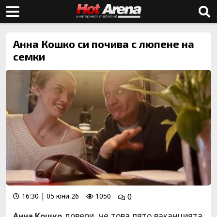
Анна Кошко си почива с люпене на
семки
16:30 | 05 юни 26
1050
0
довери, че това лято ваканцията
Анна Кошко