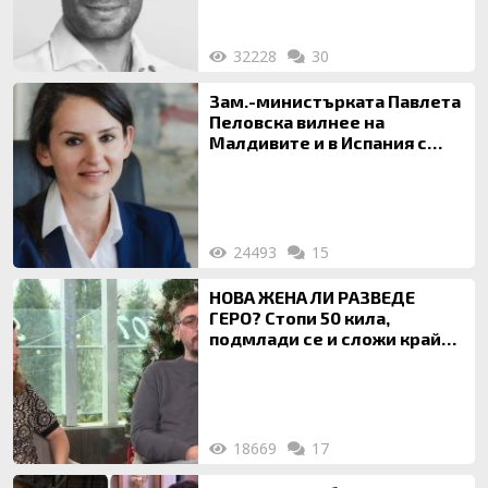
32228
30
Зам.-министърката Павлета
Пеловска вилнее на
Малдивите и в Испания с
богата любовница – брокер
на недвижими имоти
24493
15
НОВА ЖЕНА ЛИ РАЗВЕДЕ
ГЕРО? Стопи 50 кила,
подмлади се и сложи край
на 20-годишен брак
18669
17