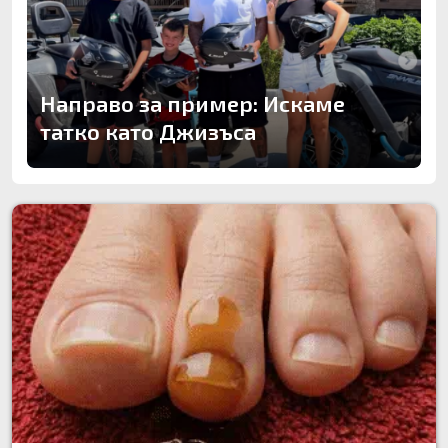
Направо за пример: Искаме
татко като Джизъса