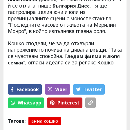
й се отлага, пише
. Тя ще
България Днес
гастролира целия юни и юли из
провинциалните сцени с моноспектакъла
"Последните часове от живота на Мерилин
Монро", в който изпълнява главна роля.
Кошко сподели, че за да отхвърли
напрежението почива на дивана вкъщи: "Така
се чувствам спокойна.
Гледам филми и люпя
", огласи идеала си за релакс Кошко.
семки
Facebook
Viber
Тwitter
Whatsapp
Pinterest
Тагове:
анна кошко