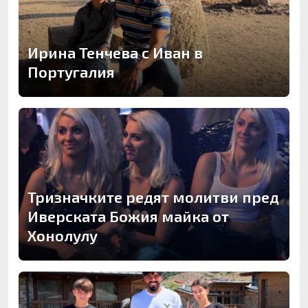
Ирина Тенчева с Иван в
Португалия
Тризначките редят молитви пред
Иверската Божия майка от
Хонолулу