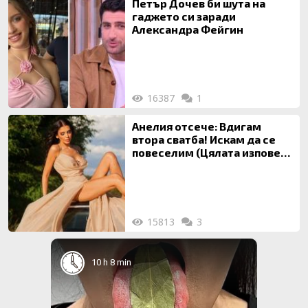
Петър Дочев би шута на
гаджето си заради
Александра Фейгин
16387
1
Анелия отсече: Вдигам
втора сватба! Искам да се
повеселим (Цялата изповед
ТУК)
15813
3
10 h 8 min