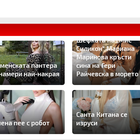
Шефката на „Мис
Силикон“ Мариана
Маринова кръсти
менската пантера
сина на Гери
 намери най-накрая
Райчевска в морето
Санта Китана се
лена пее с робот
изруси