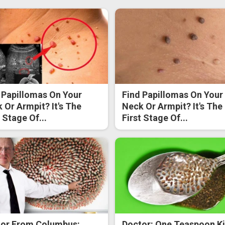
 Papillomas On Your
Find Papillomas On Your
 Or Armpit? It's The
Neck Or Armpit? It's The
t Stage Of...
First Stage Of...
or From Columbus:
Doctor: One Teaspoon Ki