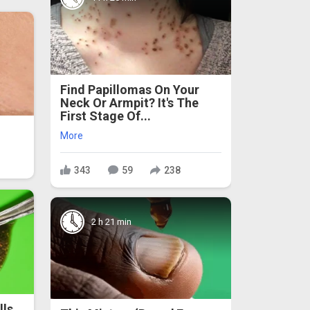
Find Papillomas On Your
Neck Or Armpit? It's The
First Stage Of...
More
343
59
238
2 h 21 min
lls