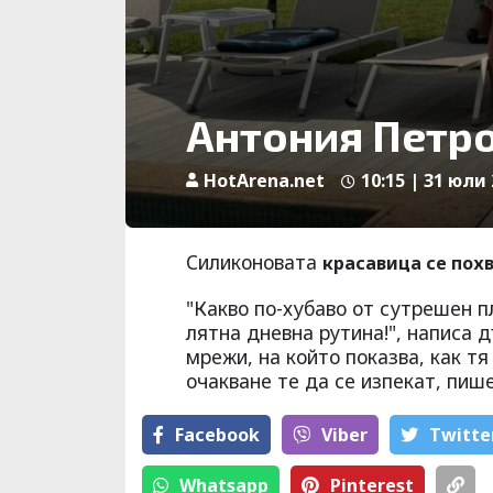
Антония Петро
HotArena.net
10:15 | 31 юли 
Силиконовата
красавица се пох
"Какво по-хубаво от сутрешен п
лятна дневна рутина!", написа 
мрежи, на който показва, как тя
очакване те да се изпекат, пиш
Facebook
Viber
Тwitte
Whatsapp
Pinterest