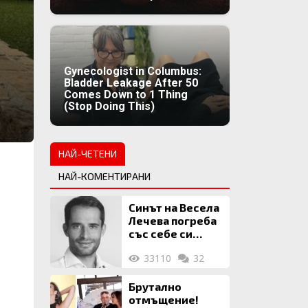
Gynecologist in Columbus:
Bladder Leakage After 50
Comes Down to 1 Thing
(Stop Doing This)
НАЙ-ЧЕТЕНИ
НАЙ-КОМЕНТИРАНИ
Синът на Весела
Лечева погреба
със себе си
биткойни за 2
33110
32
млн. евро
Брутално
отмъщение!