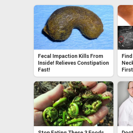
Fecal Impaction Kills From
Find
Inside! Relieves Constipation
Neck
Fast!
Firs
Stop Eating These 3 Foods
Doct