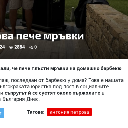
ва пече мръвки
24
2884
0
.
вали, че пече тлъсти мръвки на домашно барбекю
лаж, последван от барбекю у дома? Това е нашата
дългокраката юристка под пост в социалните
 и
в
съпругът й се суетят около пържолите
е България Днес.
Тагове:
антония петрова
r