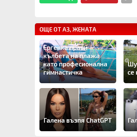
ОЩЕ ОТ АЗ, ЖЕНАТА
Ергенка прави
кълбета на плажа
като професионална
Шу
гимнастичка
се
Галена възпя ChatGPT
Га