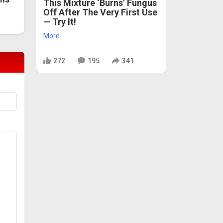
This Mixture ‘Burns’ Fungus
Off After The Very First Use
— Try It!
More
272
195
341