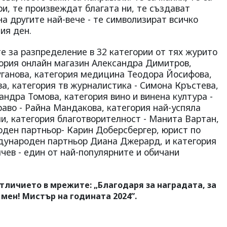
ри, те произвеждат благата ни, те създават
на другите най-вече - те символизират всичко
ия ден.
е за разпределение в 32 категории от тях журито
гория онлайн магазин Александра Димитров,
уганова, категория медицина Теодора Йосифова,
а, категория тв журналистика - Симона Кръстева,
андра Томова, категория вино и винена култура -
раво - Райна Мандакова, категория най-успяла
и, категория благотворителност - Манита Вартан,
оден партньор- Карин Доберсбергер, юрист по
дународен партньор Диана Джерард, и категория
чев - един от най-популярните и обичани
тличието в мрежите: „Благодаря за наградата, за
мен! Мистър на годината 2024”.