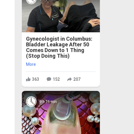
Gynecologist in Columbus:
Bladder Leakage After 50
Comes Down to 1 Thing
(Stop Doing This)
More
363
152
207
9 h 16 min