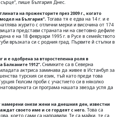
 сърце“, пише България Днес.
тлината на прожекторите през 2009 г., когато
Тогава тя е едва на 14 г. и е
модел на България“.
чатлява журито с отлични мерки и височина от 174
вицата представи страната ни на световно дефиле
дена е на 18 февруари 1995 г. в Русе в семейството
губи връзката си с родния град. Първите й стъпки в
инг и е одобрена за второстепенна роля в
Снимките са в Северна
а Балканите 1912“.
 младата актриса заминава да живее в Истанбул за
шенства турския си език, тъй като преди това
 Турция Гюлсим проби с участието си в няколко
 натоварената си програма нашата звезда успя да
т намерени онези жени на днешния ден, известни
Това са
аждат своето име и се гордеят с него.
ва, което сами са направили. Те са майки, те са