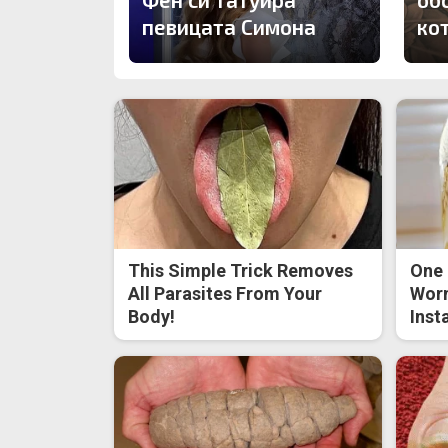
певицата Симона
ко
This Simple Trick Removes
One 
All Parasites From Your
Worm
Body!
Inst