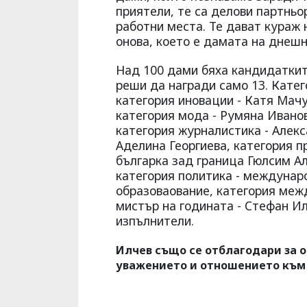
приятели, те са делови партньо
работни места. Те дават кураж 
онова, което е дамата на днешн
Над 100 дами бяха кандидаткит
реши да награди само 13. Кате
категория иновации - Катя Мач
категория мода - Румяна Иванов
категория журналистика - Алекс
Аделина Георгиева, категория п
българка зад граница Гюлсим Ал
категория политика - междунар
образоваование, категория меж
мистър на годината - Стефан Ил
изпълнители.
Илчев също се отблагодари за о
уважението и отношението към 