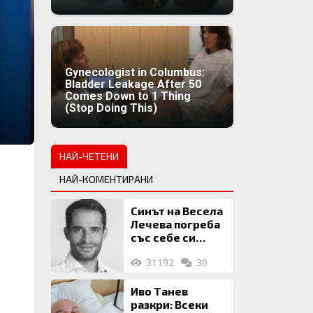
Gynecologist in Columbus:
Bladder Leakage After 50
Comes Down to 1 Thing
(Stop Doing This)
НАЙ-ЧЕТЕНИ
НАЙ-КОМЕНТИРАНИ
Синът на Весела
Лечева погреба
със себе си
биткойни за 2
31192
30
млн. евро
Иво Танев
разкри: Всеки