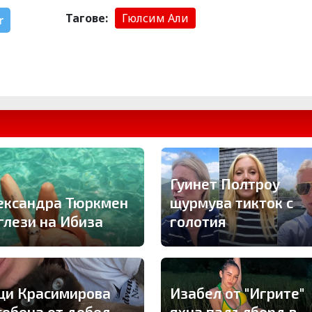
Тагове:
Гюлсим Али
r
Гуинет Полтроу
ександра Тюркмен
щурмува тикток с
 глези на Ибиза
голотия
ци Красимирова
Изабел от "Игрите"
себена от дебел
яхна падълборд в