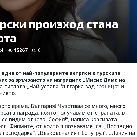
урски произход стана
ата
24
15267
0
 една от най-популярните актриси в турските
 нас за връчването на наградите „Мисис Дама на
на титлата „Най-успяла българка зад граница“ и
чието.
ното време, България! Чувствам се много, много
ървата награда, която получавам от страната, в
 се видим отново, София!“, написа красивата
ил. Филмите, от които я познаваме, са: „Последно
а господарка“, „Възкръсналият Ертугрул“, „Линия на