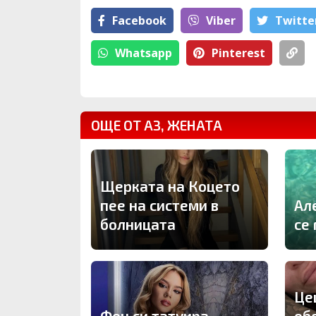
Facebook
Viber
Тwitte
Whatsapp
Pinterest
ОЩЕ ОТ АЗ, ЖЕНАТА
Щерката на Коцето
пее на системи в
Ал
болницата
се
Це
Фен си татуира
об