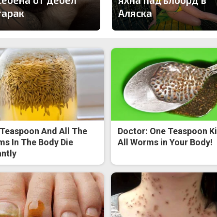
тарак
Аляска
Teaspoon And All The
Doctor: One Teaspoon Ki
s In The Body Die
All Worms in Your Body!
antly