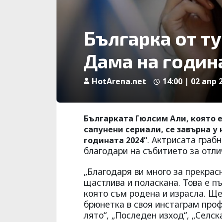
Българка от т
Дама на годин
HotArena.net
14:00 | 02 апр 
Българката Гюлсим Али, която е
сапунени сериали, се завърна у
. Актрисата граб
годината 2024“
благодари на събитието за отли
„Благодаря ви много за прекрас
щастлива и поласкана. Това е п
която съм родена и израсла. Ще
брюнетка в своя инстаграм проф
лято“, „Последен изход“, „Селск