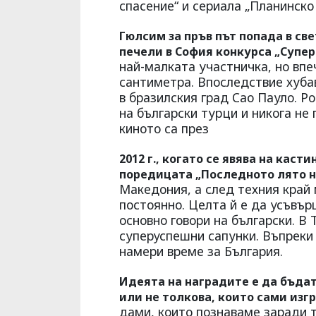
спасение“ и сериала „Планинско
Гюлсим за пръв път попада в све
печели в София конкурса „Супер
най-малката участничка, но впе
сантиметра. Впоследствие хуба
в бразилския град Сао Пауло. Ро
на български турци и никога не 
киното са през
2012 г., когато се явява на каст
поредицата „Последното лято н
Македония, а след техния край
постоянно. Целта й е да усъвър
основно говори на български. В
суперуспешни сапунки. Въпреки
намери време за България.
Идеята на наградите е да бъда
или не толкова, които сами изгр
дами, които познаваме заради то