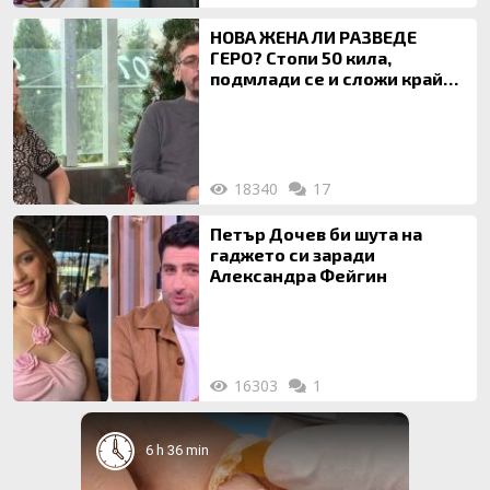
НОВА ЖЕНА ЛИ РАЗВЕДЕ
ГЕРО? Стопи 50 кила,
подмлади се и сложи край
на 20-годишен брак
18340
17
Петър Дочев би шута на
гаджето си заради
Александра Фейгин
16303
1
6 h 36 min