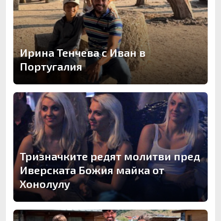
Ирина Тенчева с Иван в
Португалия
Тризначките редят молитви пред
Иверската Божия майка от
Хонолулу