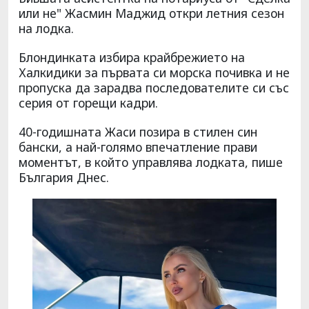
или не" Жасмин Маджид откри летния сезон
на лодка.
Блондинката избира крайбрежието на
Халкидики за първата си морска почивка и не
пропуска да зарадва последователите си със
серия от горещи кадри.
40-годишната Жаси позира в стилен син
бански, а най-голямо впечатление прави
моментът, в който управлява лодката, пише
България Днес.