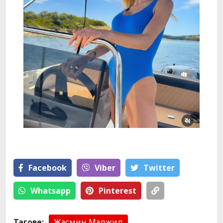
Facebook
Viber
Тwitter
Whatsapp
Pinterest
Тагове:
Жасмин Маджид