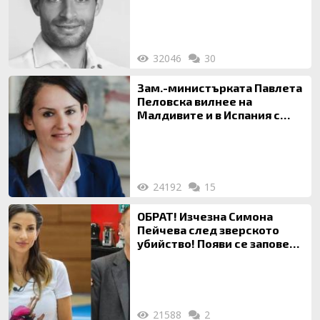
32046
30
Зам.-министърката Павлета
Пеловска вилнее на
Малдивите и в Испания с
богата любовница – брокер
на недвижими имоти
24192
15
ОБРАТ! Изчезна Симона
Пейчева след зверското
убийство! Появи се заповед
за локализирането й
21588
2