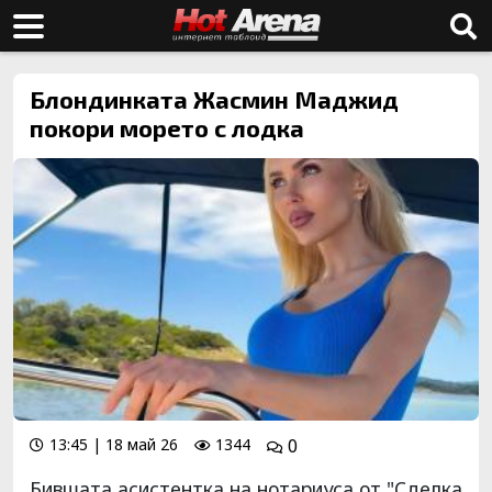
Блондинката Жасмин Маджид
покори морето с лодка
13:45 | 18 май 26
1344
0
Бившата асистентка на нотариуса от "Сделка