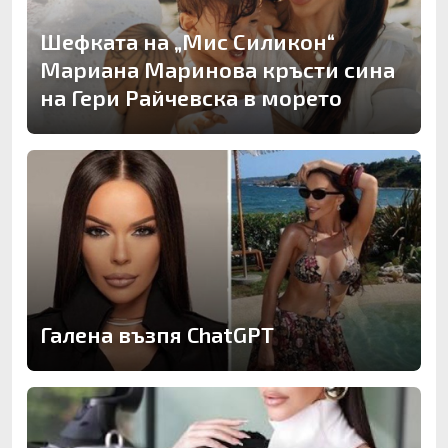
Шефката на „Мис Силикон“
Мариана Маринова кръсти сина
на Гери Райчевска в морето
Галена възпя ChatGPT