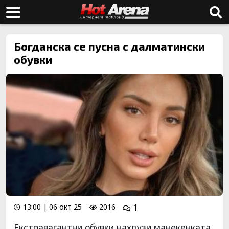
Богданска се пусна с далматински
обувки
13:00 | 06 окт 25
2016
1
Екстравагантни обувки нахлузи манекенката