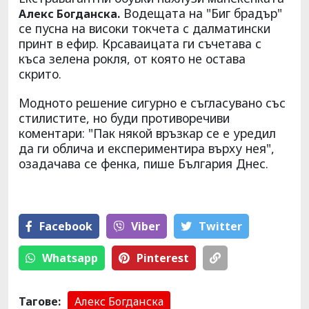
Водещата на "Биг брадър"
Алекс Богданска.
се пусна на високи токчета с далматински
принт в ефир. Крсаваицата ги съчетава с
къса зелена рокля, от която не остава
скрито.
Модното решение сигурно е съгласувано със
стилистите, но буди противоречиви
коментари: "Пак някой връзкар се е уредил
да ги облича и експериментира върху нея",
озадачава се фенка, пише България Днес.
Facebook
Viber
Тwitter
Whatsapp
Pinterest
Тагове:
Алекс Богданска