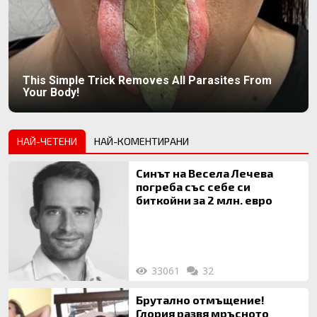
This Simple Trick Removes All Parasites From
Your Body!
НАЙ-ЧЕТЕНИ
НАЙ-КОМЕНТИРАНИ
Синът на Весела Лечева
погреба със себе си
биткойни за 2 млн. евро
33061
32
Брутално отмъщение!
Глория развя мръсното