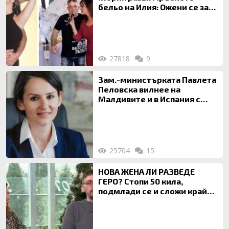
бельо на Илия: Ожени се за
120 кг жена, заряза Симона,
за да гледа чуждо дете!
27818
9
Зам.-министърката Павлета
Пеловска вилнее на
Малдивите и в Испания с
богата любовница – брокер
на недвижими имоти
25704
15
НОВА ЖЕНА ЛИ РАЗВЕДЕ
ГЕРО? Стопи 50 кила,
подмлади се и сложи край
на 20-годишен брак