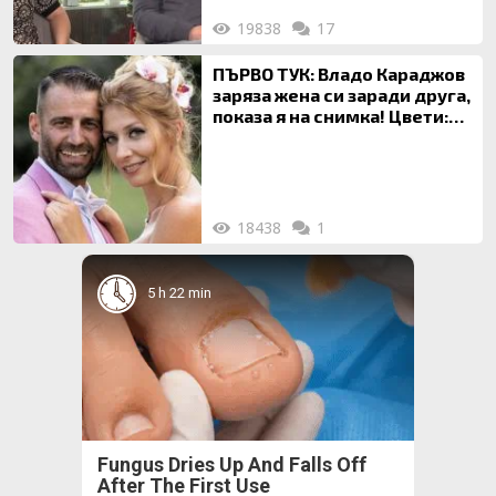
19838
17
ПЪРВО ТУК: Владо Караджов
заряза жена си заради друга,
показа я на снимка! Цвети:
Ти си фалшив герой!
18438
1
5 h 22 min
Fungus Dries Up And Falls Off
After The First Use