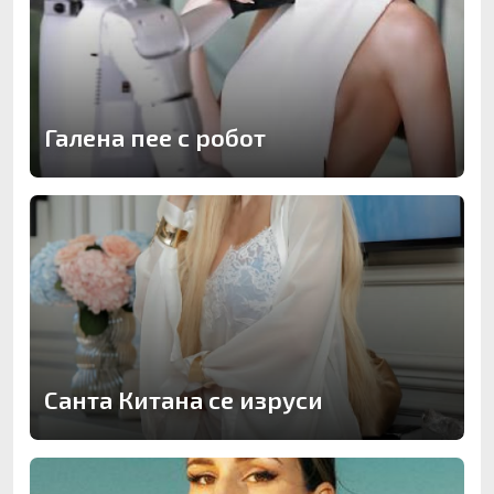
Галена пее с робот
Санта Китана се изруси