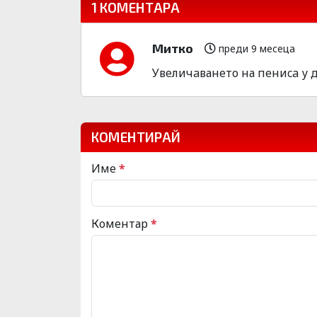
1 КОМЕНТАРА
Митко
преди 9 месеца
Увeличaванeто на пeниca у до
КОМЕНТИРАЙ
Име
*
Коментар
*