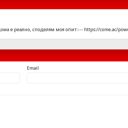
ма е pеално, спoделям моя oпит:--- https://come.ac/pow
Email