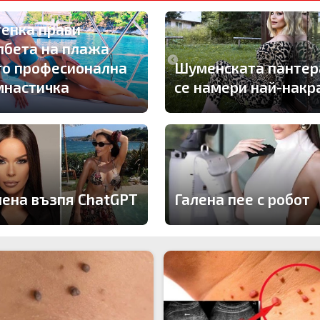
генка прави
лбета на плажа
то професионална
Шуменската пантер
мнастичка
се намери най-накр
лена възпя ChatGPT
Галена пее с робот