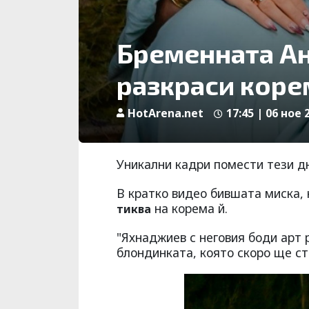
Бременната А
разкраси корем
HotArena.net
17:45 | 06 ное 
Уникални кадри помести тези 
В кратко видео бившата миска, 
на корема й.
тиква
"Яхнаджиев с неговия боди арт р
блондинката, която скоро ще ст