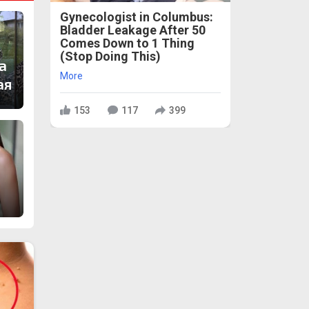
Gynecologist in Columbus:
Bladder Leakage After 50
Comes Down to 1 Thing
(Stop Doing This)
а
More
ая
153
117
399