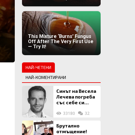
This Mixture ‘Burns’ Fungus
Off After The Very First Use
— Try It!
НАЙ-ЧЕТЕНИ
НАЙ-КОМЕНТИРАНИ
Синът на Весела
Лечева погреба
със себе си
биткойни за 2
33180
32
млн. евро
Брутално
отмъщение!