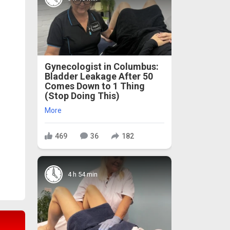
Gynecologist in Columbus:
Bladder Leakage After 50
Comes Down to 1 Thing
(Stop Doing This)
More
469
36
182
4 h 54 min