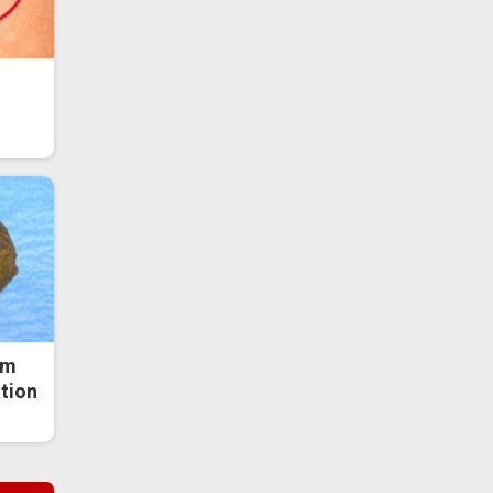
om
ation