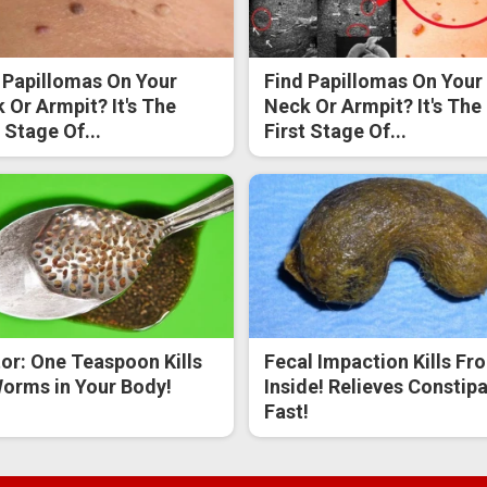
 Papillomas On Your
Find Papillomas On Your
 Or Armpit? It's The
Neck Or Armpit? It's The
t Stage Of...
First Stage Of...
or: One Teaspoon Kills
Fecal Impaction Kills Fr
Worms in Your Body!
Inside! Relieves Constip
Fast!