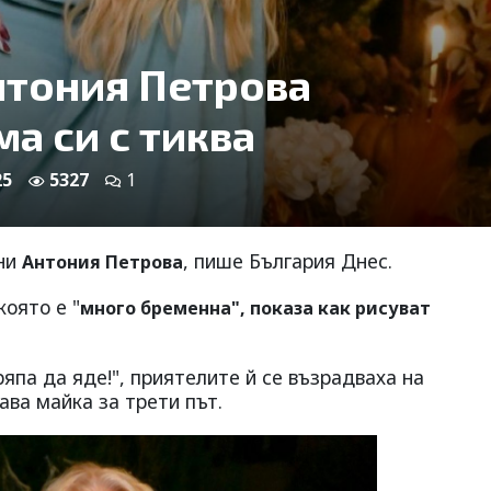
нтония Петрова
а си с тиква
25
5327
1
дни
, пише България Днес.
Антония Петрова
която е "
много бременна", показа как рисуват
япа да яде!", приятелите й се възрадваха на
ава майка за трети път.