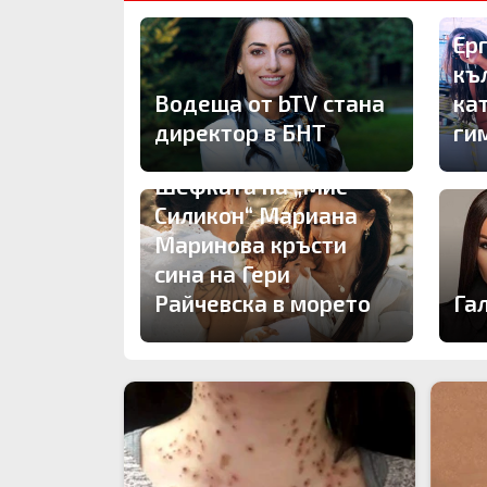
Ер
къ
Водеща от bTV стана
ка
директор в БНТ
ги
Шефката на „Мис
Силикон“ Мариана
Маринова кръсти
сина на Гери
Райчевска в морето
Га