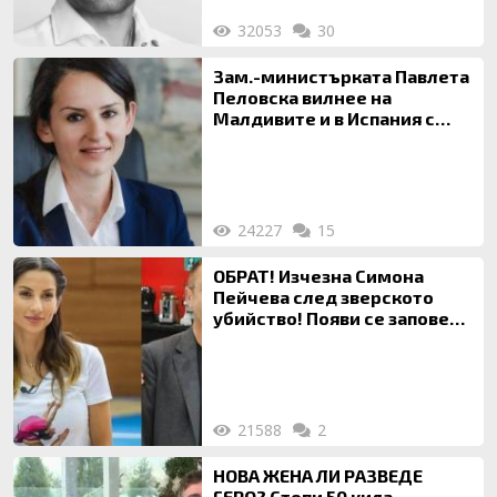
32053
30
Зам.-министърката Павлета
Пеловска вилнее на
Малдивите и в Испания с
богата любовница – брокер
на недвижими имоти
24227
15
ОБРАТ! Изчезна Симона
Пейчева след зверското
убийство! Появи се заповед
за локализирането й
21588
2
НОВА ЖЕНА ЛИ РАЗВЕДЕ
ГЕРО? Стопи 50 кила,