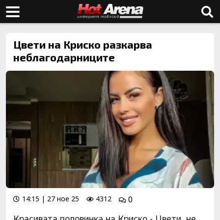
Цвети на Криско разкарва
неблагодарниците
14:15 | 27 ное 25
4312
0
Красивата половинка на Криско - Цвети, не