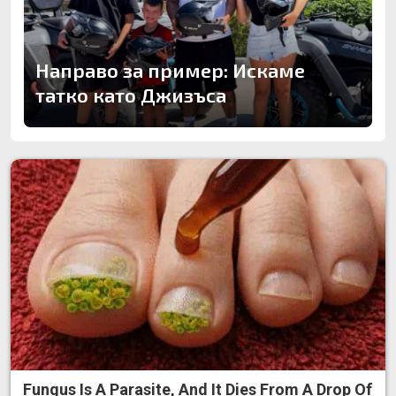
Направо за пример: Искаме
татко като Джизъса
Fungus Is A Parasite, And It Dies From A Drop Of