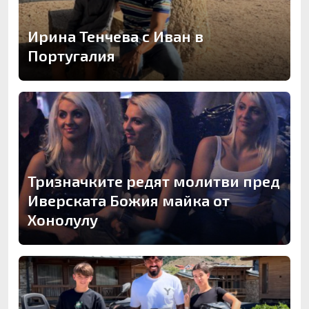
Ирина Тенчева с Иван в
Португалия
Тризначките редят молитви пред
Иверската Божия майка от
Хонолулу