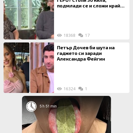
подмлади се и сложи край
на 20-годишен брак
18368
17
Петър Дочев би шута на
гаджето си заради
Александра Фейгин
16324
1
5 h 51 min