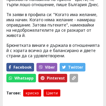
търпи лошо отношение, пише България Днес.
Тя заяви в профила си: "Когато има желание,
има начин. Когато няма желание - намираш
оправдание. Затова пътеките", намеквайки
на недоброжелателите да се разкарат от
живота й.
Брюнетката винаги е държала в отношенията
й с хората всичко да е балансирано и двете
страни да са удовлетворени.
Facebook
Viber
Тwitter
Whatsapp
Pinterest
Тагове:
криско
Цвети