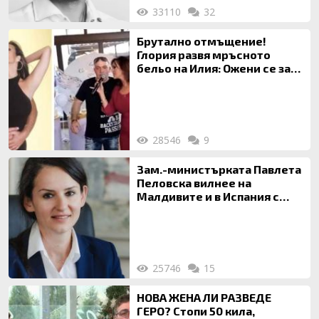
33110
32
Брутално отмъщение!
Глория развя мръсното
бельо на Илия: Ожени се за
120 кг жена, заряза Симона,
за да гледа чуждо дете!
28546
9
Зам.-министърката Павлета
Пеловска вилнее на
Малдивите и в Испания с
богата любовница – брокер
на недвижими имоти
25746
15
НОВА ЖЕНА ЛИ РАЗВЕДЕ
ГЕРО? Стопи 50 кила,