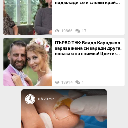
подмлади се и сложи край
на 20-годишен брак
19866
17
ПЪРВО ТУК: Владо Караджов
заряза жена си заради друга,
показа я на снимка! Цвети:
Ти си фалшив герой!
18914
1
6 h 20 min