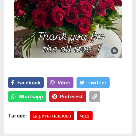
Facebook
Viber
Тwitter
Whatsapp
Pinterest
Тагове:
дарина павлова
чрд