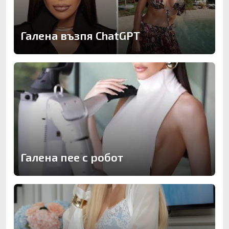
Галена възпя ChatGPT
Галена пее с робот