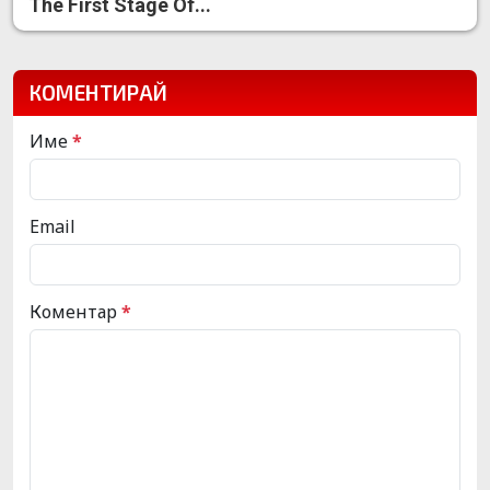
The First Stage Of...
КОМЕНТИРАЙ
Име
*
Email
Коментар
*