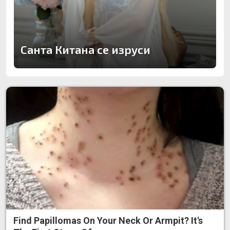
Санта Китана се изруси
Find Papillomas On Your Neck Or Armpit? It's