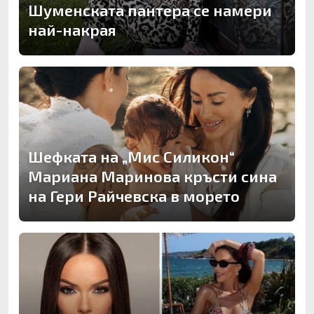
Шуменската пантера се намери
най-накрая
Шефката на „Мис Силикон“
Мариана Маринова кръсти сина
на Гери Райчевска в морето