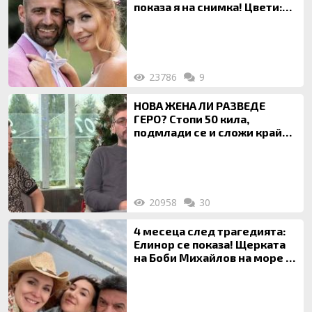
показа я на снимка! Цвети:
Ти си фалшив герой!
23786
9
НОВА ЖЕНА ЛИ РАЗВЕДЕ
ГЕРО? Стопи 50 кила,
подмлади се и сложи край
на 20-годишен брак
20958
30
4 месеца след трагедията:
Елинор се показа! Щерката
на Боби Михайлов на море с
майка си