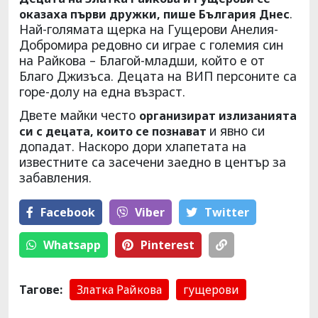
.
оказаха първи дружки, пише България Днес
Най-голямата щерка на Гущерови Анелия-
Добромира редовно си играе с големия син
на Райкова – Благой-младши, който е от
Благо Джизъса. Децата на ВИП персоните са
горе-долу на една възраст.
Двете майки често
организират излизанията
и явно си
си с децата, които се познават
допадат. Наскоро дори хлапетата на
известните са засечени заедно в център за
забавления.
Facebook
Viber
Тwitter
Whatsapp
Pinterest
Тагове:
Златка Райкова
гущерови