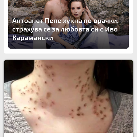
Антоанет Пепе хукна по врачки,
страхува се за любовта си с Иво
Карамански