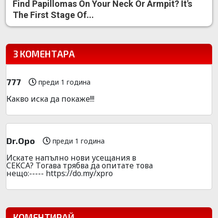
Find Papillomas On Your Neck Or Armpit? It's
The First Stage Of...
3 КОМЕНТАРА
777
преди 1 година
Какво иска да покаже!!!
Dr.Opo
преди 1 година
Иcкатe напълно нови yсещания в
CEKCA? Tогава тpябва да опитате това
нещо:----- https://do.my/xpro
КОМЕНТИРАЙ