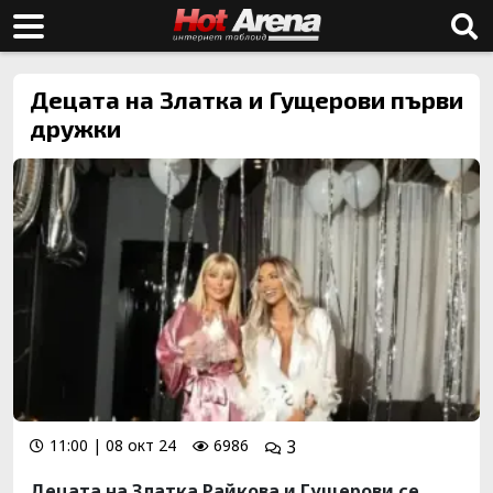
Децата на Златка и Гущерови първи
дружки
11:00 | 08 окт 24
6986
3
Децата на Златка Райкова и Гущерови се