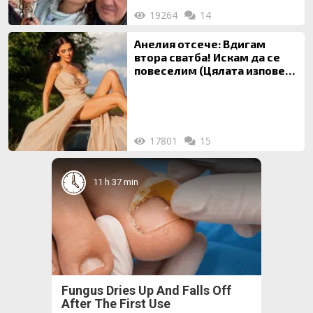
19264
14
Анелия отсече: Вдигам
втора сватба! Искам да се
повеселим (Цялата изповед
ТУК)
17801
15
11 h 37 min
Fungus Dries Up And Falls Off
After The First Use