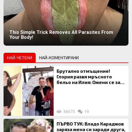
This Simple Trick Removes All Parasites From
Your Body!
НАЙ-ЧЕТЕНИ
НАЙ-КОМЕНТИРАНИ
Брутално отмъщение!
Глория развя мръсното
бельо на Илия: Ожени се за
120 кг жена, заряза Симона,
за да гледа чуждо дете!
36673
19
ПЪРВО ТУК: Владо Караджов
заряза жена си заради друга,