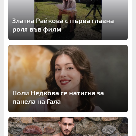
Златка Райкова с първа главна
роля във филм
Поли Недкова се натиска за
панела на Гала