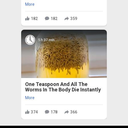
More
182
182
359
5 h 37 min
One Teaspoon And All The
Worms In The Body Die Instantly
More
374
178
366