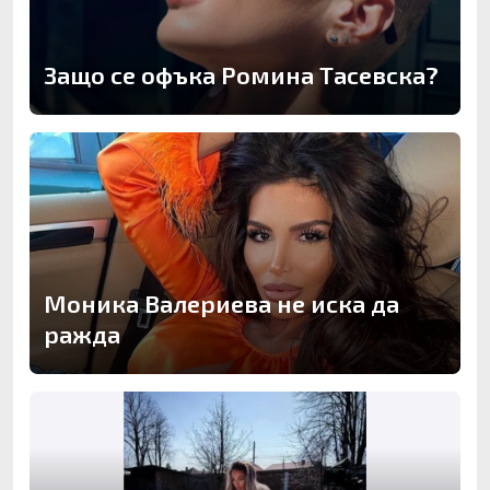
Защо се офъка Ромина Тасевска?
Моника Валериева не иска да
ражда