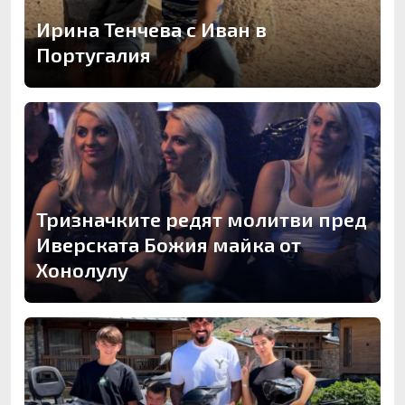
Ирина Тенчева с Иван в
Португалия
Тризначките редят молитви пред
Иверската Божия майка от
Хонолулу