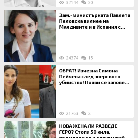
32144
30
Зам.-министърката Павлета
Пеловска вилнее на
Малдивите и в Испания с
богата любовница – брокер
на недвижими имоти
24374
15
ОБРАТ! Изчезна Симона
Пейчева след зверското
убийство! Появи се заповед
за локализирането й
21763
2
НОВА ЖЕНА ЛИ РАЗВЕДЕ
ГЕРО? Стопи 50 кила,
подмлади се и сложи край