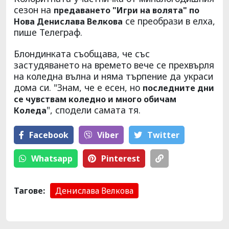
сезон на
предаването "Игри на волята" по
се преобрази в елха,
Нова Денислава Велкова
пише Телеграф.
Блондинката съобщава, че със
застудяването на времето вече се прехвърля
на коледна вълна и няма търпение да украси
дома си. "Знам, че е есен, но
последните дни
се чувствам коледно и много обичам
", сподели самата тя.
Коледа
Facebook
Viber
Тwitter
Whatsapp
Pinterest
Тагове:
Денислава Велкова