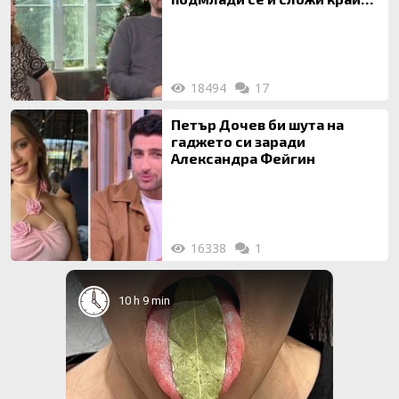
на 20-годишен брак
18494
17
Петър Дочев би шута на
гаджето си заради
Александра Фейгин
16338
1
10 h 9 min