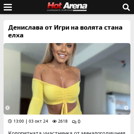
Денислава от Игри на волята стана
елха
13:00 | 03 окт 24
2618
0
Колоритната участничка от миналогодишния