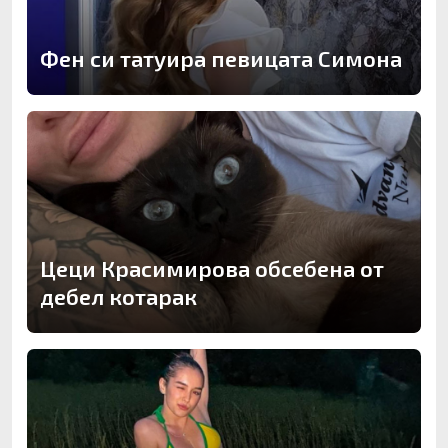
Фен си татуира певицата Симона
Цеци Красимирова обсебена от
дебел котарак