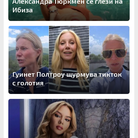
Александра Тюркмен се глези на
Ибиза
Гуинет Полтроу щурмува тикток
с голотия