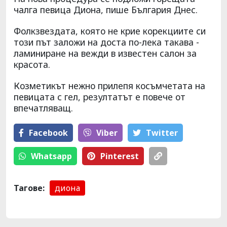
чалга певица Диона, пише България Днес.
Фолкзвездата, която не крие корекциите си
този път заложи на доста по-лека такава -
ламиниране на вежди в известен салон за
красота.
Козметикът нежно прилепя косъмчетата на
певицата с гел, резултатът е повече от
впечатляващ.
Facebook
Viber
Тwitter
Whatsapp
Pinterest
Тагове:
диона