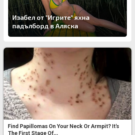
Изабел от "Игрите" яхна
падълборд в Аляска
Find Papillomas On Your Neck Or Armpit? It's
The First Stage Of...