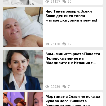
31157
30
Иво Танев разкри: Всеки
Божи ден пиех топла
магарешка урина и плачех!
25130
12
Зам.-министърката Павлета
Пеловска вилнее на
Малдивите и в Испания с
богата любовница – брокер
на недвижими имоти
22939
7
Мартина на Слави не иска да
чува за него: Бившата
балерина проговори за