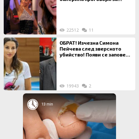
живота си с Дългия
22512
11
ОБРАТ! Изчезна Симона
Пейчева след зверското
убийство! Появи се заповед
за локализирането й
19943
2
13 min