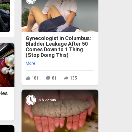
Gynecologist in Columbus:
Bladder Leakage After 50
Comes Down to 1 Thing
(Stop Doing This)
More
181
81
135
ies
9 h 22 min