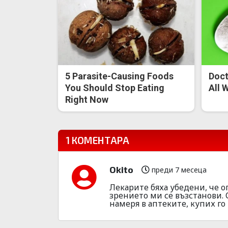
5 Parasite-Causing Foods
Doct
You Should Stop Eating
All 
Right Now
1 КОМЕНТАРА
Okito
преди 7 месеца
Лекарите бяха убедени, че о
зрението ми се възстанови. 
намеря в аптеките, купих го тук