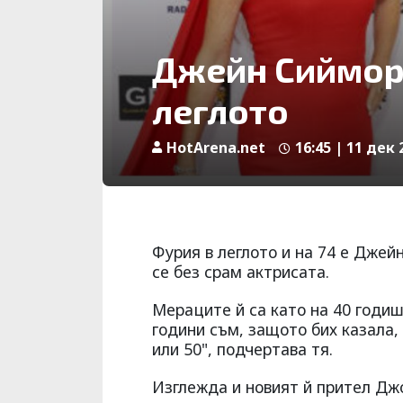
Джейн Сиймор:
леглото
HotArena.net
16:45 | 11 дек 
Фурия в леглото и на 74 е Джей
се без срам актрисата.
Мераците й са като на 40 годиш
години съм, защото бих казала,
или 50", подчертава тя.
Изглежда и новият й прител Джо