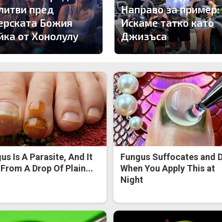
литви пред
Направо за пример:
ерската Божия
Искаме татко като
йка от Хонолулу
Джизъса
us Is A Parasite, And It
Fungus Suffocates and D
 From A Drop Of Plain...
When You Apply This at
Night