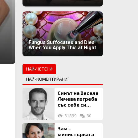
Fungus Suffocates and Dies
When You Apply This at Night
НАЙ-ЧЕТЕНИ
НАЙ-КОМЕНТИРАНИ
Синът на Весела
Лечева погреба
със себе си
биткойни за 2
31899
30
млн. евро
Зам.-
министърката