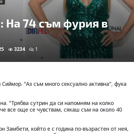
 На 74 съм фурия в
25
3234
1
н Сиймор. "Аз съм много сексуално активна", фука
на. "Трябва сутрин да си напомням на колко
 че все още се чувствам, сякаш съм на около 40
н Замбети, който е с година по-възрастен от нея,