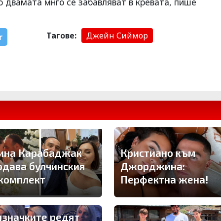
 двамата мнго се забавляват в кревата, пише
Тагове:
Джейн Сиймор
r
ина Карабаджак
Кристиано към
одава булчинския
Джорджина:
 комплект
Перфектна жена!
изначките редят