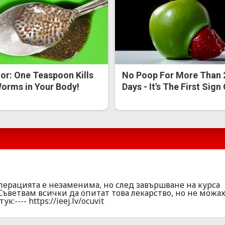
or: One Teaspoon Kills
No Poop For More Than 
Worms in Your Body!
Days - It's The First Sign
перацията е незаменима, но след завършване на курса
Съветвам всички да опитат това лекарство, но не можах
:---- https://ieej.lv/ocuvit