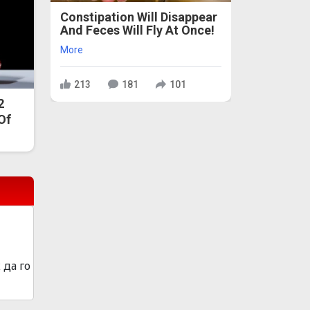
Constipation Will Disappear
And Feces Will Fly At Once!
More
213
181
101
2
 Of
 да го