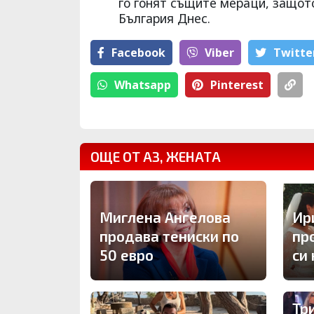
го гонят същите мераци, защото
България Днес.
Facebook
Viber
Тwitte
Whatsapp
Pinterest
ОЩЕ ОТ АЗ, ЖЕНАТА
Миглена Ангелова
Ир
продава тениски по
пр
50 евро
си
Тр