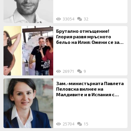
33054
32
Брутално отмъщение!
Глория развя мръсното
бельо на Илия: Ожени се за
120 кг жена, заряза Симона,
за да гледа чуждо дете!
26971
9
Зам.-министърката Павлета
Пеловска вилнее на
Малдивите и в Испания с
богата любовница – брокер
на недвижими имоти
25704
15