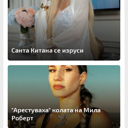
Санта Китана се изруси
"Арестуваха" колата на Мила
Роберт