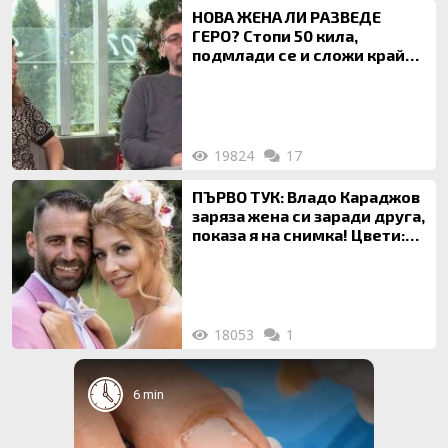
НОВА ЖЕНА ЛИ РАЗВЕДЕ
ГЕРО? Стопи 50 кила,
подмлади се и сложи край
на 20-годишен брак
19824
17
ПЪРВО ТУК: Владо Караджов
заряза жена си заради друга,
показа я на снимка! Цвети:
Ти си фалшив герой!
18053
1
6 min