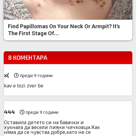
Find Papillomas On Your Neck Or Armpit? It's
The First Stage Of...
8 КОМЕНТАРА
x(
преди 9 години
kav e tozi zver be
444
преди 9 години
Оставила детето си на бавачки и
хукнала да весели пияни чичковци.Как
няма да се чувства добре,като не се