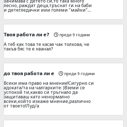
занимава с детето си,то така много
лесно, раждат деца,тръснат ги на баби
и детегледачки иии големи "майки"....
Твоя работа ли е?
преди 9 години
А теб как това те касае чак толкова, че
такъв бяс те е хванал?
до твоя работа ли е
преди 9 години
Всеки има право на мнение!Сигурно си
адоката/та на чалгарките: )Вземи се
успокой ти,какво си тръгнало да
защитаваш като ненормално
всеки,който изкаже мнение,различно
от твоето!Луд/a