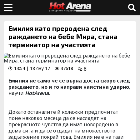
Емилия като преродена след
раждането на бебе Мира, стана
терминатор на участията
13:54 | 18 яну 17
37618
8
Емилия не само че се върна доста скоро след
раждането, но и го направи наистина ударно
,
научи
HotArena
.
Докато останалите й колежки предпочитат
поне няколко месеца да се насладят на
прекрасното чувства да имат новородено в
дома си, а и да се отдадат на множеството
задължение покрай това, Емилия не е на тази