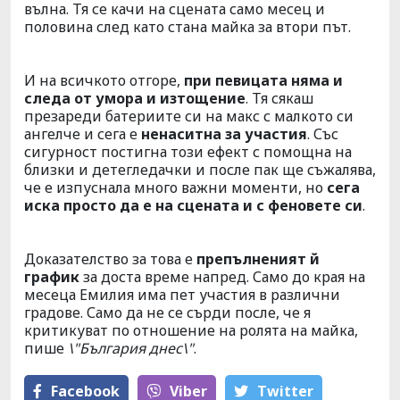
вълна. Тя се качи на сцената само месец и
половина след като стана майка за втори път.
И на всичкото отгоре,
при певицата няма и
следа от умора и изтощение
. Тя сякаш
презареди батериите си на макс с малкото си
ангелче и сега е
ненаситна за участия
. Със
сигурност постигна този ефект с помощна на
близки и детегледачки и после пак ще съжалява,
че е изпуснала много важни моменти, но
сега
иска просто да е на сцената и с феновете си
.
Доказателство за това е
препълненият й
график
за доста време напред. Само до края на
месеца Емилия има пет участия в различни
градове. Само да не се сърди после, че я
критикуват по отношение на ролята на майка,
пише
\"България днес\"
.
Facebook
Viber
Тwitter