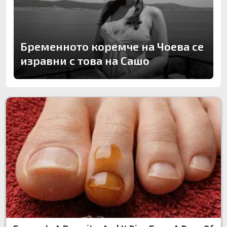
Бременното коремче на Чоева се
изравни с това на Сашо