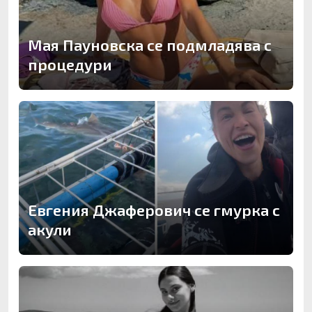
Мая Пауновска се подмладява с
процедури
Евгения Джаферович се гмурка с
акули