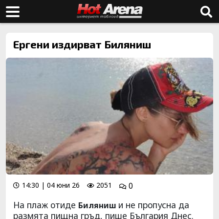
Ергени издирват Биляниш
14:30 | 04 юни 26
2051
0
На плаж отиде
и не пропусна да
Биляниш
размята пищна гръд, пише България Днес.