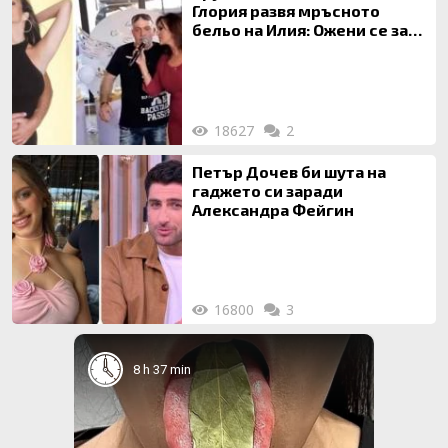
Глория развя мръсното
бельо на Илия: Ожени се за
120 кг жена, заряза Симона,
за да гледа чуждо дете!
18627
2
Петър Дочев би шута на
гаджето си заради
Александра Фейгин
16800
3
8 h 37 min