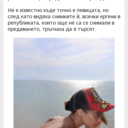
Не е известно къде точно е певицата, но
след като видяха снимките й, всички ергени в
републиката, които още не са се снимали в
предаването, тръгнаха да я търсят.