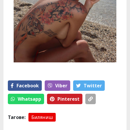
Facebook
Viber
Тwitter
Whatsapp
Pinterest
Тагове:
Биляниш