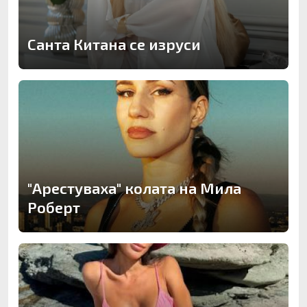
Санта Китана се изруси
"Арестуваха" колата на Мила
Роберт