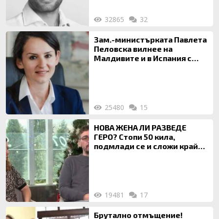
32865
32
Зам.-министърката Павлета
Пеловска вилнее на
Малдивите и в Испания с
богата любовница – брокер
на недвижими имоти
25480
15
НОВА ЖЕНА ЛИ РАЗВЕДЕ
ГЕРО? Стопи 50 кила,
подмлади се и сложи край
на 20-годишен брак
19481
17
Брутално отмъщение!