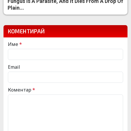
Fungus Is A Parasite, And It Dies From A Drop Of
Plain...
КОМЕНТИРАЙ
Име
*
Email
Коментар
*