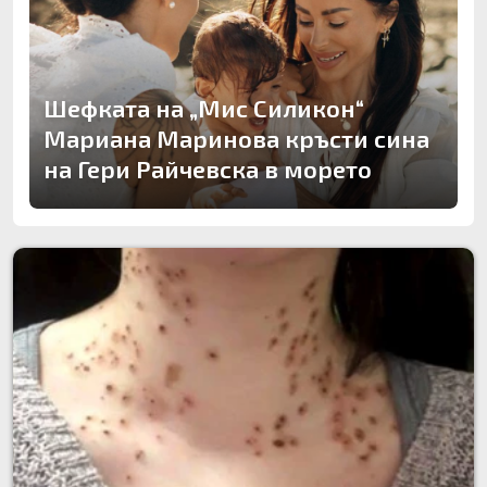
Шефката на „Мис Силикон“
Мариана Маринова кръсти сина
на Гери Райчевска в морето