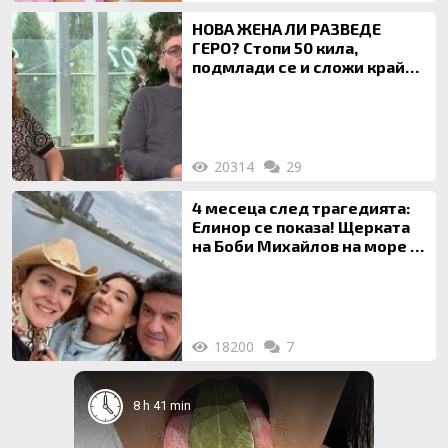
НОВА ЖЕНА ЛИ РАЗВЕДЕ
ГЕРО? Стопи 50 кила,
подмлади се и сложи край
на 20-годишен брак
20314
29
4 месеца след трагедията:
Елинор се показа! Щерката
на Боби Михайлов на море с
майка си
18200
7
8 h 41 min