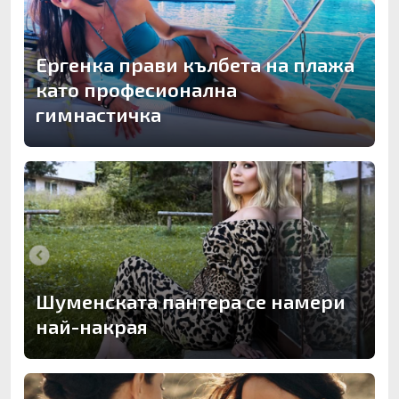
Ергенка прави кълбета на плажа
като професионална
гимнастичка
Шуменската пантера се намери
най-накрая