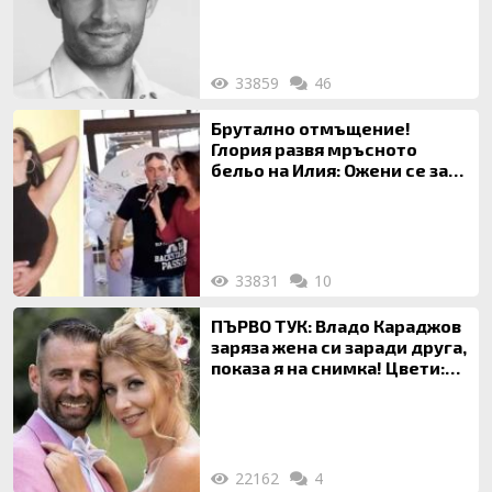
33859
46
Брутално отмъщение!
Глория развя мръсното
бельо на Илия: Ожени се за
120 кг жена, заряза Симона,
за да гледа чуждо дете!
33831
10
ПЪРВО ТУК: Владо Караджов
заряза жена си заради друга,
показа я на снимка! Цвети:
Ти си фалшив герой!
22162
4