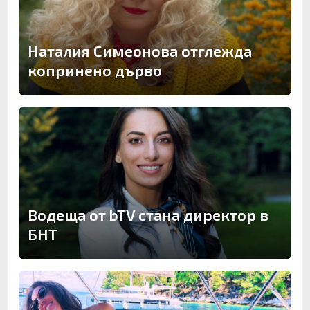
Наталия Симеонова отглежда
копринено дърво
Водеща от bTV стана директор в
БНТ