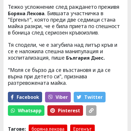
Тежко усложнение след раждането преживя
. Бившата участничка в
Боряна Лекова
"Ергенът", която преди две седмици стана
майка разкри, че е била приета по спешност
в боница след сериозен кръвоизлив.
Тя сподели, че е загубила над литър кръв и
се е наложила спешна манипулация и
хоспитализация, пише
България Днес.
"Моля се бързо да се възстановя и да се
върна при детето си", признава
разтревожената майка.
Facebook
Viber
Тwitter
Whatsapp
Pinterest
Тагове:
боряна лекова
Ергенът