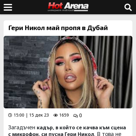
Гери Никол май пропя в Дубай
15:00 | 15 дек 23
1659
0
Загадъчен
кадър, в който се качва към сцена
. В това не
с микрофон, си пусна Гери Никол