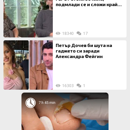
подмлади се и сложи край
на 20-годишен брак
18340
17
Петър Дочев би шута на
гаджето си заради
Александра Фейгин
16303
1
7 h 45 min