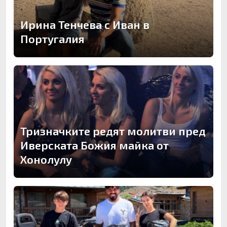
Ирина Тенчева с Иван в
Португалия
Тризначките редят молитви пред
Иверската Божия майка от
Хонолулу