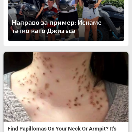
Направо за пример: Искаме
татко като Джизъса
Find Papillomas On Your Neck Or Armpit? It's