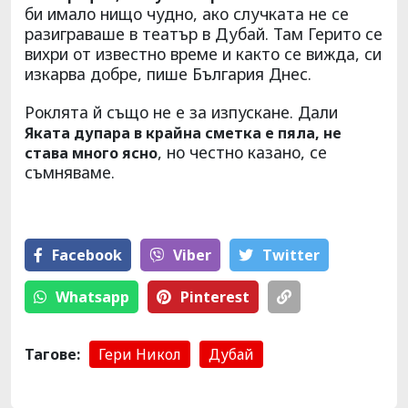
би имало нищо чудно, ако случката не се
разиграваше в театър в Дубай. Там Герито се
вихри от известно време и както се вижда, си
изкарва добре, пише България Днес.
Роклята й също не е за изпускане. Дали
Яката дупара в крайна сметка е пяла, не
, но честно казано, се
става много ясно
съмняваме.
Facebook
Viber
Тwitter
Whatsapp
Pinterest
Тагове:
Гери Никол
Дубай