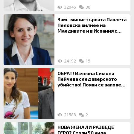
32046
30
Зам.-министърката Павлета
Пеловска вилнее на
Малдивите и в Испания с
богата любовница – брокер
на недвижими имоти
24192
15
ОБРАТ! Изчезна Симона
Пейчева след зверското
убийство! Появи се заповед
за локализирането й
21588
2
НОВА ЖЕНА ЛИ РАЗВЕДЕ
ГЕРО? Стопи 50 кила,