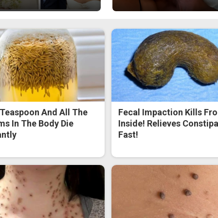
Teaspoon And All The
Fecal Impaction Kills Fr
s In The Body Die
Inside! Relieves Constip
antly
Fast!