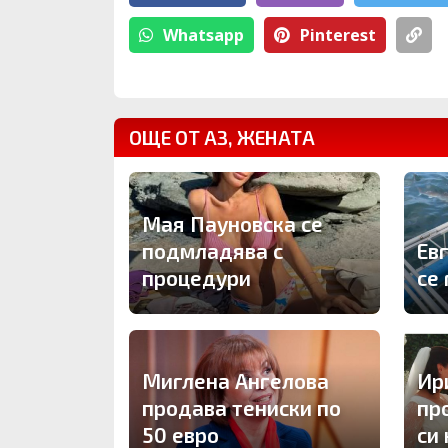
Whatsapp
Pinterest
ОЩЕ ОТ АЗ, ЖЕНАТА
Мая Пауновска се
подмладява с
Ев
процедури
се 
Миглена Ангелова
Ир
продава тениски по
пр
50 евро
си