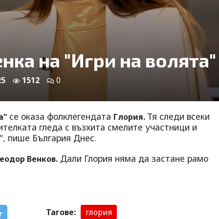
нка на "Игри на волята"
25
1512
0
се оказа фолклегендата
Тя следи всеки
та"
Глория.
ителката гледа с възхита смелите участници и
", пише България Днес.
Дали Глория няма да застане рамо
еодор Венков.
Тагове:
глория
r