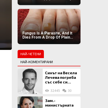
Fungus Is A Parasite, And It
Dies From A Drop Of Plain...
НАЙ-ЧЕТЕНИ
НАЙ-КОМЕНТИРАНИ
Синът на Весела
Лечева погреба
със себе си
биткойни за 2
32445
30
млн. евро
Зам.-
министърката