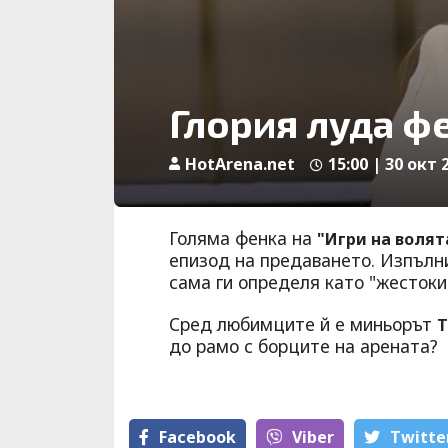
Глория луда фе
HotArena.net
15:00 | 30 окт 
Голяма фенка на
"Игри на воля
епизод на предаването. Изпълн
сама ги определя като "жестоки
Сред любимците й е миньорът
Т
до рамо с борците на арената?
Facebook
Viber
Тwitte