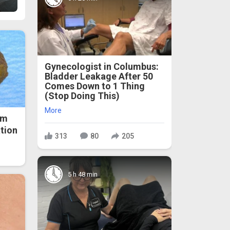
Gynecologist in Columbus:
Bladder Leakage After 50
Comes Down to 1 Thing
(Stop Doing This)
More
om
ation
313
80
205
5 h 48 min