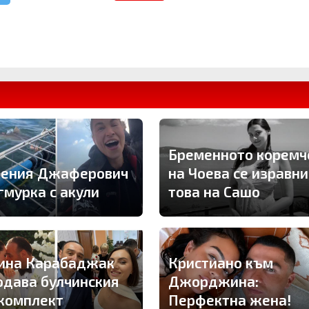
Бременното коремч
гения Джаферович
на Чоева се изравни
гмурка с акули
това на Сашо
ина Карабаджак
Кристиано към
одава булчинския
Джорджина:
 комплект
Перфектна жена!