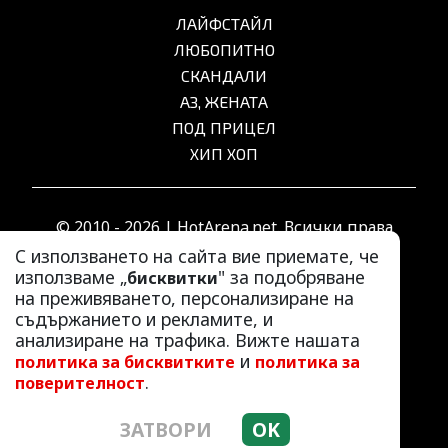
ЛАЙФСТАЙЛ
ЛЮБОПИТНО
СКАНДАЛИ
АЗ, ЖЕНАТА
ПОД ПРИЦЕЛ
ХИП ХОП
© 2010 - 2026 | HotArena.net. Всички права
запазени.
С използването на сайта вие приемате, че
използваме „
" за подобряване
бисквитки
на преживяването, персонализиране на
РЕКЛАМА
съдържанието и рекламите, и
КОНТАКТИ
анализиране на трафика. Вижте нашата
и
политика за бисквитките
политика за
ОБЩИ УСЛОВИЯ
.
поверителност
ПОЛИТИКА ЗА ПОВЕРИТЕЛНОСТ
ПОЛИТИКА ЗА БИСКВИТКИТЕ
ЗАТВОРИ
OK