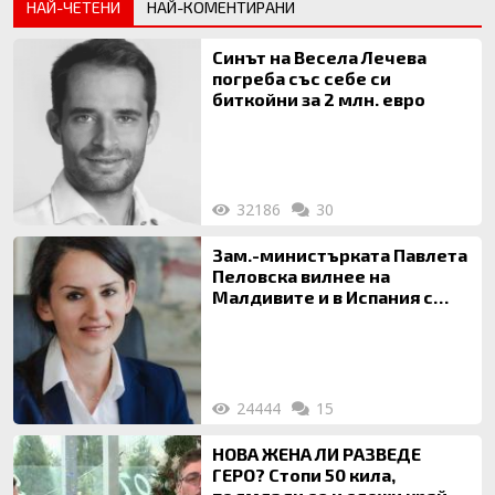
НАЙ-ЧЕТЕНИ
НАЙ-КОМЕНТИРАНИ
Синът на Весела Лечева
погреба със себе си
биткойни за 2 млн. евро
32186
30
Зам.-министърката Павлета
Пеловска вилнее на
Малдивите и в Испания с
богата любовница – брокер
на недвижими имоти
24444
15
НОВА ЖЕНА ЛИ РАЗВЕДЕ
ГЕРО? Стопи 50 кила,