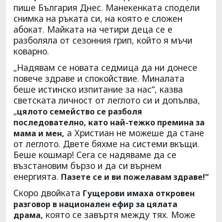
пише България Днес. Манекенката сподели
снимка на ръката си, на която е сложен
абокат. Майката на четири деца се е
разболяла от сезонния грип, който я мъчи
коварно.
„Надявам се новата седмица да ни донесе
повече здраве и спокойствие. Миналата
беше истинско изпитание за нас“, казва
светската личност от леглото си и допълва,
„
цялото семейство се разболя
последователно, като най-тежко премина за
а Христиан не можеше да стане
мама и мен,
от леглото. Двете бяхме на системи вкъщи.
Беше кошмар! Сега се надяваме да се
възстановим бързо и да си върнем
енергията.
Пазете се и ви пожелавам здраве!“
Скоро двойката
Гущерови имаха откровен
разговор в национален ефир за цялата
която се завъртя между тях. Може
драма,