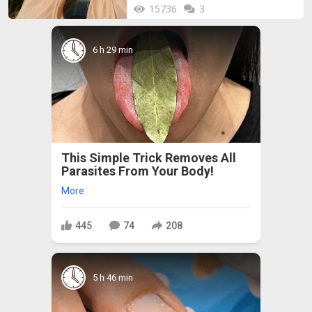
15736
3
6 h 29 min
This Simple Trick Removes All
Parasites From Your Body!
More
445
74
208
5 h 46 min