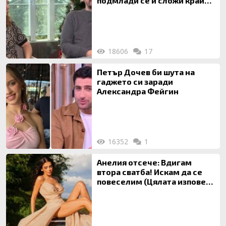
подмлади се и сложи край
на 20-годишен брак
18606
17
Петър Дочев би шута на
гаджето си заради
Александра Фейгин
16352
1
Анелия отсече: Вдигам
втора сватба! Искам да се
повеселим (Цялата изповед
ТУК)