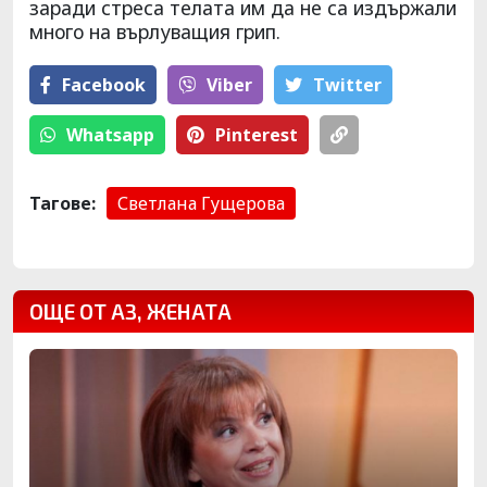
заради стреса телата им да не са издържали
много на върлуващия грип.
Facebook
Viber
Тwitter
Whatsapp
Pinterest
Тагове:
Светлана Гущерова
ОЩЕ ОТ АЗ, ЖЕНАТА