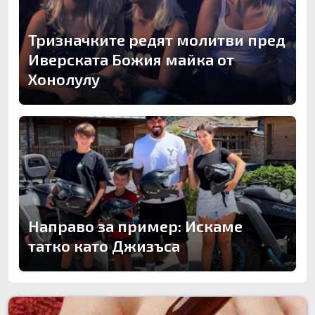
Тризначките редят молитви пред
Иверската Божия майка от
Хонолулу
Направо за пример: Искаме
татко като Джизъса