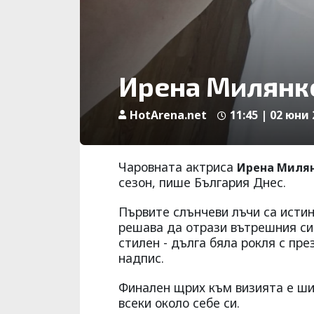
Ирена Милянко
HotArena.net
11:45 | 02 юни 
Чаровната актриса
Ирена Миля
сезон, пише България Днес.
Първите слънчеви лъчи са исти
решава да отрази вътрешния си 
стилен - дълга бяла рокля с пре
надпис.
Финален щрих към визията е ши
всеки около себе си.