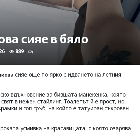
ва сияе в бяло
26
889
1
сияе още по-ярко с идването на летния
нкова
нско вдъхновение за бившата манекенка, която
свят в нежен стайлинг. Тоалетът й е прост, но
зрамки и гол гръб, на който е татуиран съкровен
роката усмивка на красавицата, с която озарява