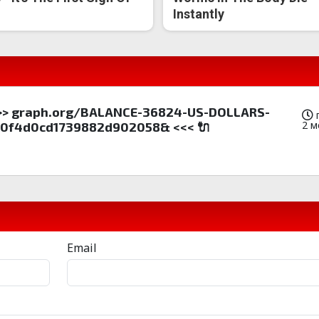
Instantly
 =>> graph.org/BALANCE-36824-US-DOLLARS-
2 м
0f4d0cd1739882d902058& <<< 🔌
Email