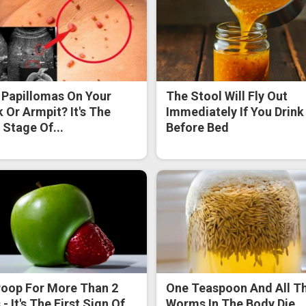
 Papillomas On Your
The Stool Will Fly Out
 Or Armpit? It's The
Immediately If You Drink 
t Stage Of...
Before Bed
oop For More Than 2
One Teaspoon And All T
- It's The First Sign Of
Worms In The Body Die