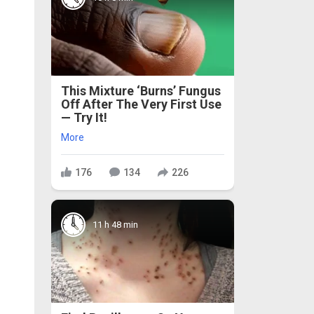
This Mixture ‘Burns’ Fungus
Off After The Very First Use
— Try It!
More
176
134
226
11 h 48 min