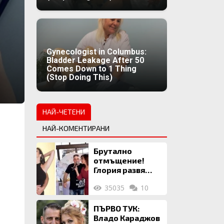
Gynecologist in Columbus:
Bladder Leakage After 50
Comes Down to 1 Thing
(Stop Doing This)
НАЙ-ЧЕТЕНИ
НАЙ-КОМЕНТИРАНИ
Брутално
отмъщение!
Глория развя
мръсното бельо
35035
10
на Илия: Ожени
се за 120 кг
жена, заряза
ПЪРВО ТУК:
Симона, за да
Владо Караджов