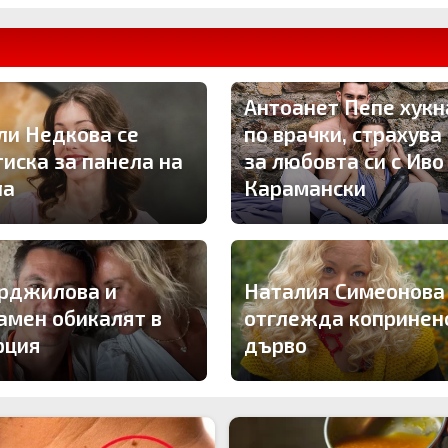
Антоанет Пепе хукн
ли Недкова се
по врачки, страхува
тиска за панела на
за любовта си с Иво
ла
Карамански
рджилова и
Наталия Симеонова
амен обикалят в
отглежда копринен
рция
дърво