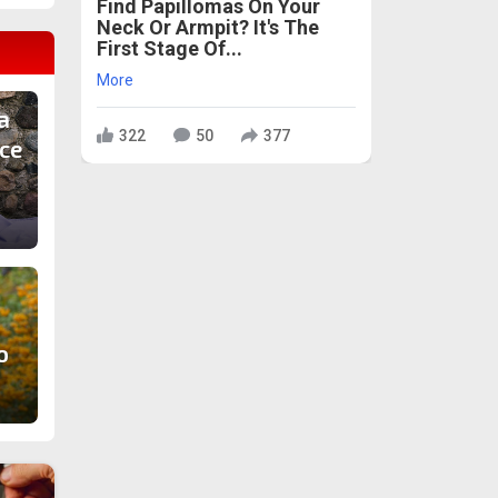
Find Papillomas On Your
Neck Or Armpit? It's The
First Stage Of...
More
а
322
50
377
 се
о