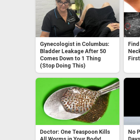
Gynecologist in Columbus:
Find
Bladder Leakage After 50
Neck
Comes Down to 1 Thing
Firs
(Stop Doing This)
Doctor: One Teaspoon Kills
No P
All Worms in Your Body!
Days 