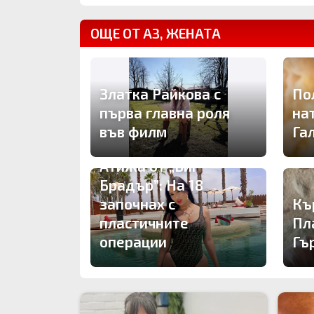
ОЩЕ ОТ АЗ, ЖЕНАТА
Златка Райкова с
По
първа главна роля
на
във филм
Га
Атижа от „Биг
Брадър”: На 18
започнах с
Къ
пластичните
Пл
операции
Гъ