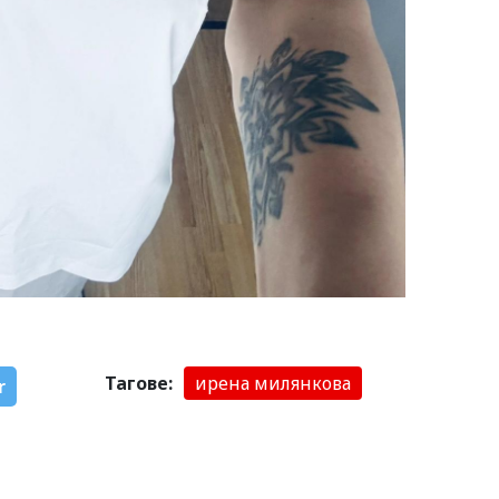
Тагове:
ирена милянкова
r