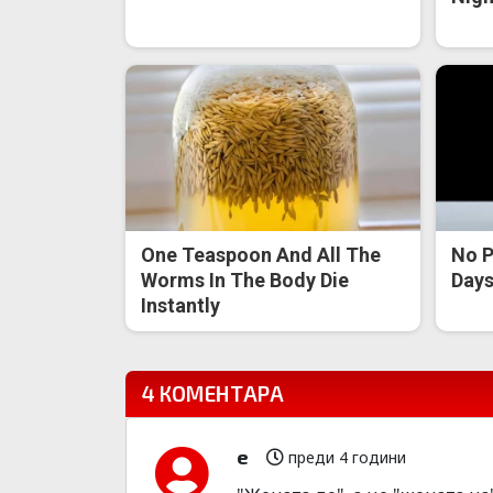
One Teaspoon And All The
No P
Worms In The Body Die
Days 
Instantly
4 КОМЕНТАРА
е
преди 4 години