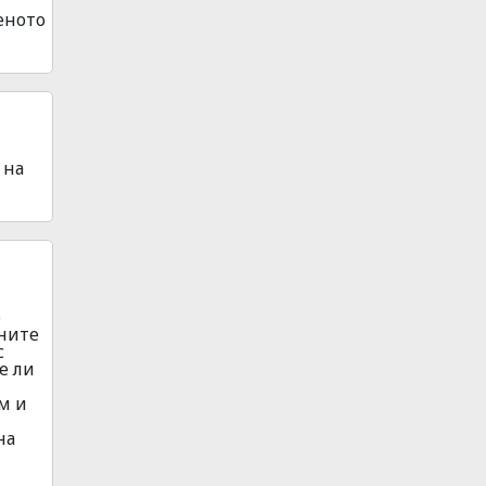
веното
 на
о
чните
с
е ли
ум и
на