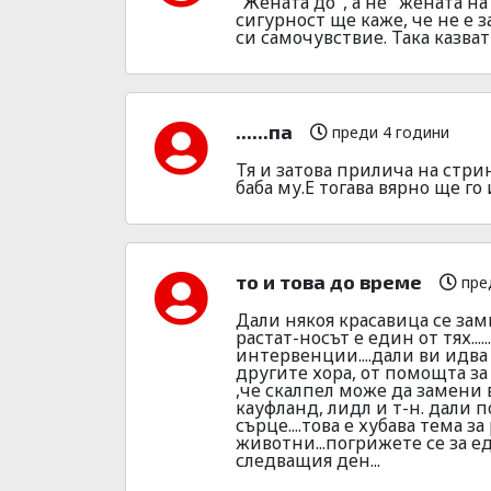
"Жената до", а не "жената на"
сигурност ще каже, че не е з
си самочувствие. Така казват 
......па
преди 4 години
Тя и затова прилича на стри
баба му.Е тогава вярно ще го
то и това до време
пре
Дали някоя красавица се зам
растат-носът е един от тях..
интервенции....дали ви идва
другите хора, от помощта за
,че скалпел може да замени в
кауфланд, лидл и т-н. дали по
сърце....това е хубава тема з
животни...погрижете се за ед
следващия ден...