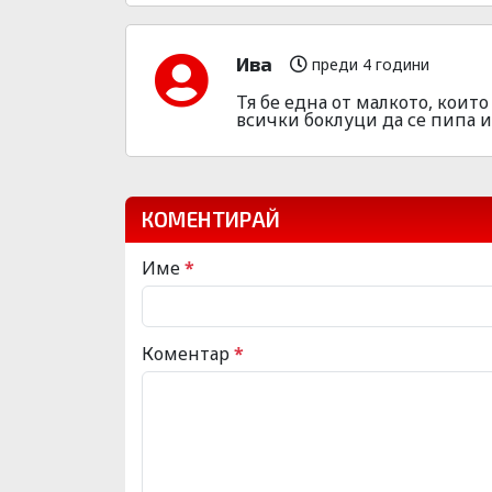
Ива
преди 4 години
Тя бе една от малкото, коит
всички боклуци да се пипа и
КОМЕНТИРАЙ
Име
*
Коментар
*