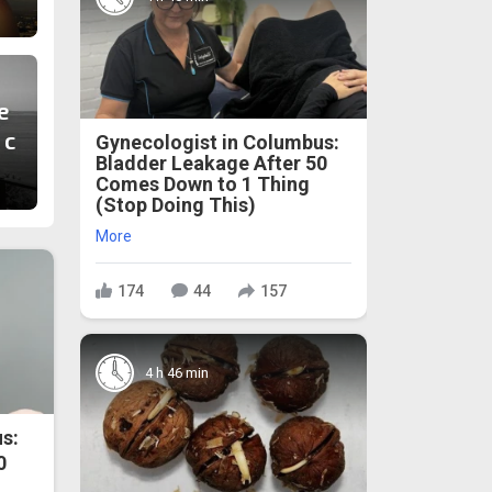
е
 с
Gynecologist in Columbus:
Bladder Leakage After 50
Comes Down to 1 Thing
(Stop Doing This)
More
174
44
157
4 h 46 min
s:
0