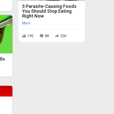
5 Parasite-Causing Foods
You Should Stop Eating
Right Now
More
190
88
206
lls