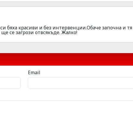
о си бяха красиви и без интервенции.Обаче започна и тя
 ще се загрози отвсякъде. Жалко!
Email