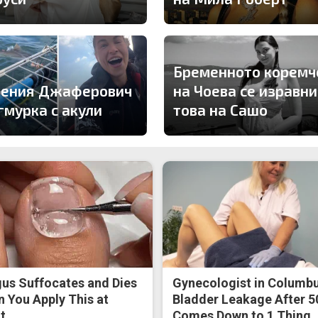
Бременното коремч
гения Джаферович
на Чоева се изравни
гмурка с акули
това на Сашо
us Suffocates and Dies
Gynecologist in Columbu
 You Apply This at
Bladder Leakage After 5
t
Comes Down to 1 Thing