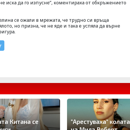
е иска да го изпусне“, коментираха от обкръжението
телина се ожали в мрежата, че трудно си връща
то, но призна, че не яде и така е успяла да върне
фигура.
r
нта Китана се
"Арестуваха" колата
руси
на Мила Роберт