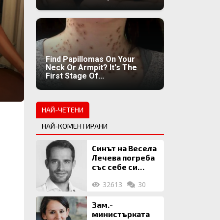
Find Papillomas On Your
Neck Or Armpit? It's The
First Stage Of...
НАЙ-ЧЕТЕНИ
НАЙ-КОМЕНТИРАНИ
Синът на Весела
Лечева погреба
със себе си
биткойни за 2
32613
30
млн. евро
Зам.-
министърката