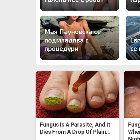
Мая Пауновска се
подмладява с
Ев
процедури
се 
Fungus Is A Parasite, And It
Fung
Dies From A Drop Of Plain...
When
Nigh