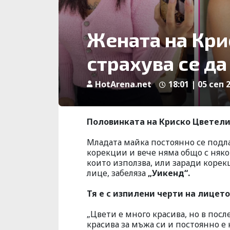
Жената на Крис
страхува се да
HotArena.net
18:01 | 05 сеп 
Половинката на Криско Цветелин
Младата майка постоянно се подл
корекции и вече няма общо с няко
които използва, или заради корек
лице, забеляза
„Уикенд“.
Тя е с изпилени черти на лицет
„Цвети е много красива, но в пос
красива за мъжа си и постоянно е 