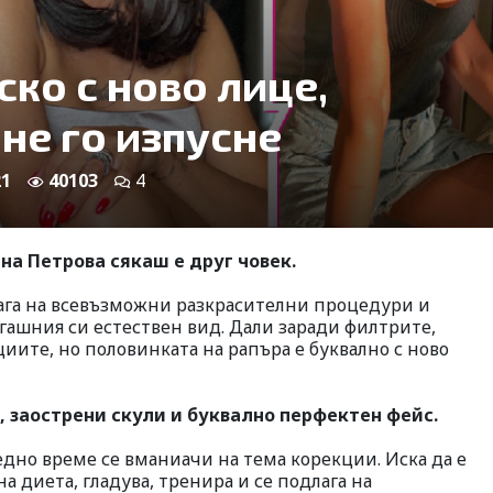
ко с ново лице,
 не го изпусне
21
40103
4
а Петрова сякаш е друг човек.
ага на всевъзможни разкрасителни процедури и
гашния си естествен вид. Дали заради филтрите,
циите, но половинката на рапъра е буквално с ново
о, заострени скули и буквално перфектен фейс.
ледно време се вманиачи на тема корекции. Иска да е
на диета, гладува, тренира и се подлага на