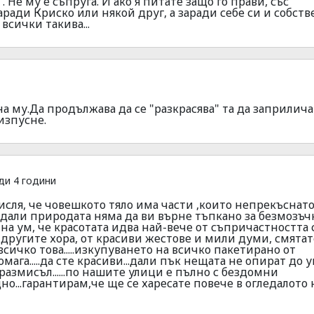
. Не му е съпруга. И ако я питате защо го прави, със
аради Криско или някой друг, а заради себе си и собст
всички такива...
на му.Да продължава да се "разкрасява" та да заприлича
 изпусне.
ди 4 години
исля, че човешкото тяло има части ,които непрекъснат
....дали природата няма да ви върне тъпкано за безмозъ
 на ум, че красотата идва най-вече от съпричастността 
 другите хора, от красиви жестове и мили думи, смятат
сичко това.....изкупуването на всичко пакетирано от
мага.....да сте красиви...дали пък нещата не опират до 
а размисъл......по нашите улици е пълно с бездомни
но...гарантирам,че ще се харесате повече в огледалото 