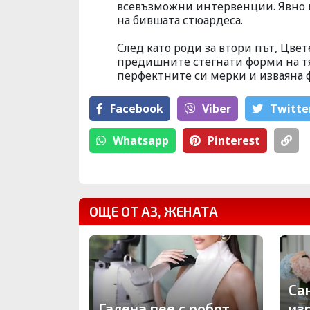
всевъзможни интервенции. Явно н
на бившата стюардеса.
След като роди за втори път, Цве
предишните стегнати форми на тяло
перфектните си мерки и изваяна 
Facebook
Viber
Тwitte
Whatsapp
Pinterest
ОЩЕ ОТ АЗ, ЖЕНАТА
Са
Галена пее с робот
из