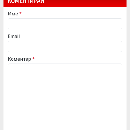
КОМЕНТИРАЙ
Име
*
Email
Коментар
*