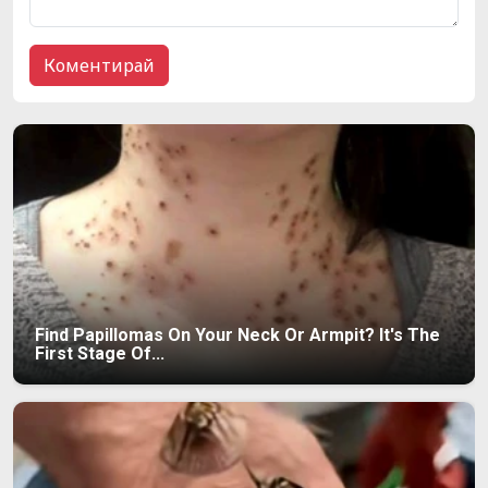
Find Papillomas On Your Neck Or Armpit? It's The
First Stage Of...