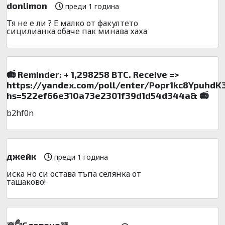
donlimon
преди 1 година
Тя не е ли ? Е малко от факултето
сицилианка обаче пак минава хаха
📻 Reminder: + 1,298258 BTC. Receive =>
https://yandex.com/poll/enter/Popr1kc8YpuhdK
hs=522ef66e310a73e2301f39d1d54d344a& 📻
b2hf0n
джейк
преди 1 година
иска но си остава тъпа селянка от
ташаково!