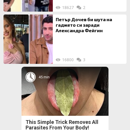
18627
2
Петър Дочев би шута на
гаджето си заради
Александра Фейгин
16800
3
45 min
This Simple Trick Removes All
Parasites From Your Body!