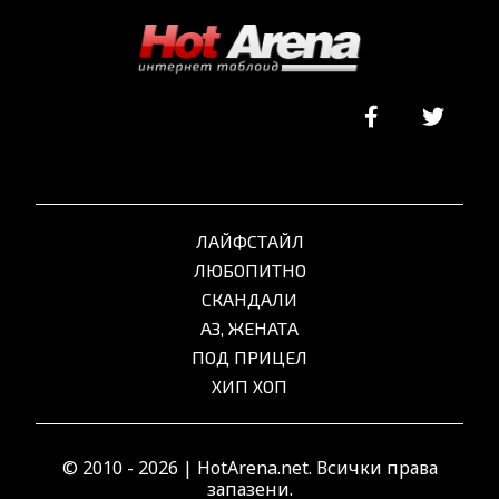
ЛАЙФСТАЙЛ
ЛЮБОПИТНО
СКАНДАЛИ
АЗ, ЖЕНАТА
ПОД ПРИЦЕЛ
ХИП ХОП
© 2010 - 2026 | HotArena.net. Всички права
запазени.