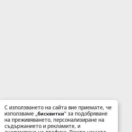
С използването на сайта вие приемате, че
използваме „
" за подобряване
бисквитки
на преживяването, персонализиране на
съдържанието и рекламите, и