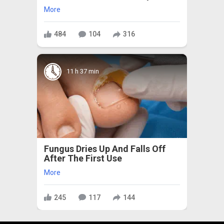
More
484
104
316
11 h 37 min
Fungus Dries Up And Falls Off
After The First Use
More
245
117
144