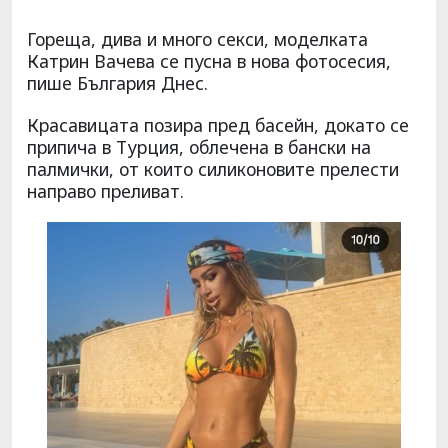
Гореща, дива и много секси, моделката
Катрин Вачева се пусна в нова фотосесия,
пише България Днес.
Красавицата позира пред басейн, докато се
припича в Турция, облечена в бански на
палмички, от които силиконовите прелести
направо преливат.