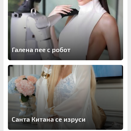
Галена пее с робот
Санта Китана се изруси