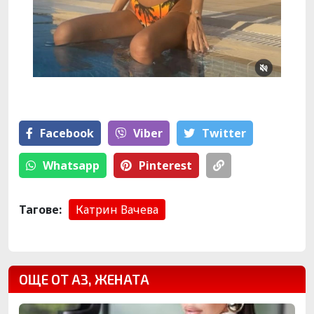
Facebook
Viber
Тwitter
Whatsapp
Pinterest
Тагове:
Катрин Вачева
ОЩЕ ОТ АЗ, ЖЕНАТА