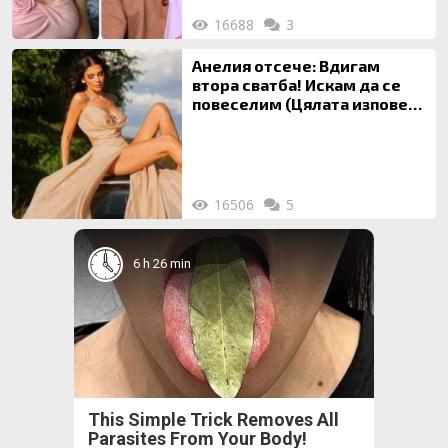
16688
3
Анелия отсече: Вдигам
втора сватба! Искам да се
повеселим (Цялата изповед
ТУК)
16506
5
6 h 26 min
This Simple Trick Removes All
Parasites From Your Body!