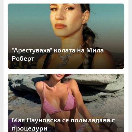
"Арестуваха" колата на Мила
Роберт
Мая Пауновска се подмладява с
процедури