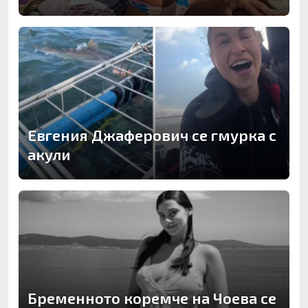
Евгения Джаферович се гмурка с
акули
Бременното коремче на Чоева се