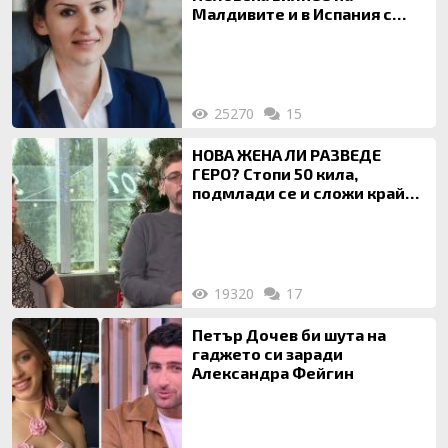
Малдивите и в Испания с
богата любовница – брокер
на недвижими имоти
25270
15
НОВА ЖЕНА ЛИ РАЗВЕДЕ
ГЕРО? Стопи 50 кила,
подмлади се и сложи край
на 20-годишен брак
19320
17
Петър Дочев би шута на
гаджето си заради
Александра Фейгин