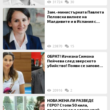
31724
30
Зам.-министърката Павлета
Пеловска вилнее на
Малдивите и в Испания с
богата любовница – брокер
на недвижими имоти
23870
15
ОБРАТ! Изчезна Симона
Пейчева след зверското
убийство! Появи се заповед
за локализирането й
20916
2
НОВА ЖЕНА ЛИ РАЗВЕДЕ
ГЕРО? Стопи 50 кила,
подмлади се и сложи край