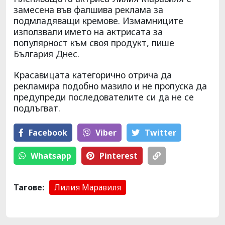
замесена във фалшива реклама за
подмладяващи кремове. Измамниците
използвали името на актрисата за
популярност към своя продукт, пише
България Днес.
Красавицата категорично отрича да
рекламира подобно мазило и не пропуска да
предупреди последователите си да не се
подлъгват.
Facebook
Viber
Тwitter
Whatsapp
Pinterest
Тагове:
Лилия Маравиля