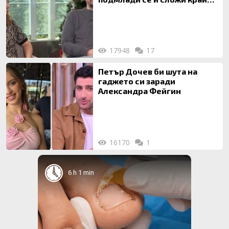
на 20-годишен брак
17948
17
Петър Дочев би шута на
гаджето си заради
Александра Фейгин
16170
1
6 h 1 min