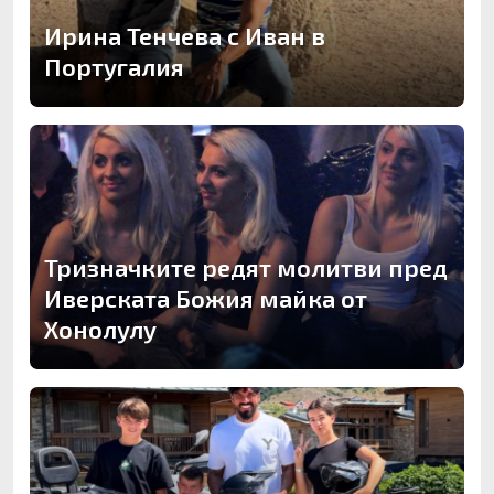
Ирина Тенчева с Иван в
Португалия
Тризначките редят молитви пред
Иверската Божия майка от
Хонолулу