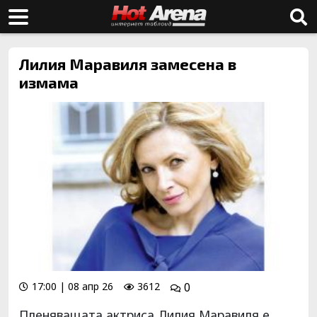
Лилия Маравиля замесена в
измама
17:00 | 08 апр 26
3612
0
Пленяващата актриса Лилия Маравиля е