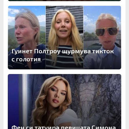
Гуинет Полтроу щурмува тикток
с голотия
Фен си татуира певицата Симона