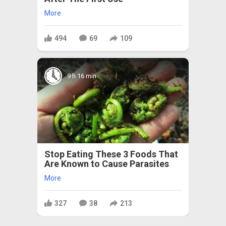
More
494
69
109
9 h 16 min
Stop Eating These 3 Foods That
Are Known to Cause Parasites
More
327
38
213