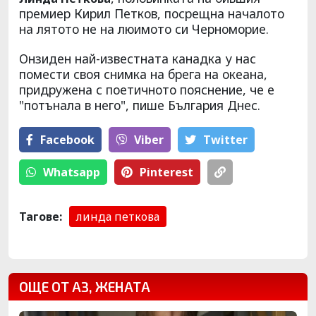
премиер Кирил Петков, посрещна началото
на лятото не на люимото си Черноморие.
Онзиден най-известната канадка у нас
помести своя снимка на брега на океана,
придружена с поетичното пояснение, че е
"потънала в него", пише България Днес.
Facebook
Viber
Тwitter
Whatsapp
Pinterest
Тагове:
линда петкова
ОЩЕ ОТ АЗ, ЖЕНАТА