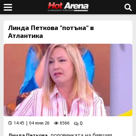
Линда Петкова "потъна" в
Атлантика
14:45 | 04 юни 26
6566
0
, половинката на бившия
Линда Петкова