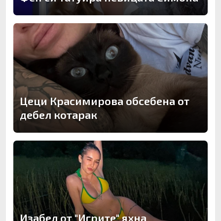
Цеци Красимирова обсебена от
дебел котарак
Изабел от "Игрите" яхна