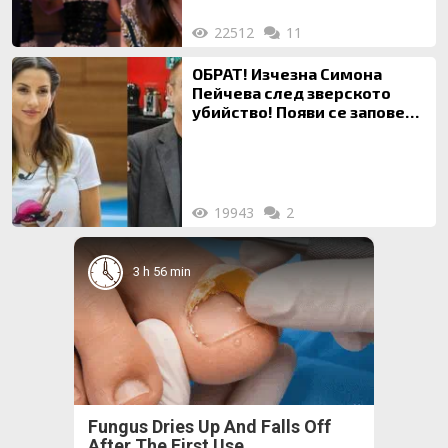
22512
11
ОБРАТ! Изчезна Симона
Пейчева след зверското
убийство! Появи се заповед
за локализирането й
19943
2
3 h 56 min
Fungus Dries Up And Falls Off
After The First Use