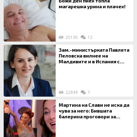
Божи ден пиех топла
магарешка урина и плачех!
25130
12
Зам.-министърката Павлета
Пеловска вилнее на
Малдивите и в Испания с
богата любовница – брокер
на недвижими имоти
22939
7
Мартина на Слави не иска да
чува за него: Бившата
балерина проговори за
живота си с Дългия