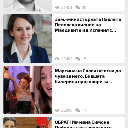
31451
30
Зам.-министърката Павлета
Пеловска вилнее на
Малдивите и в Испания с
богата любовница – брокер
на недвижими имоти
23492
15
Мартина на Слави не иска да
чува за него: Бившата
балерина проговори за
живота си с Дългия
22890
11
ОБРАТ! Изчезна Симона
Пейчева след зверското