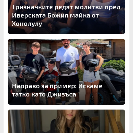
Тризначките редят молитви пред
Иверската Божия майка от
Хонолулу
Направо за пример: Искаме
татко като Джизъса