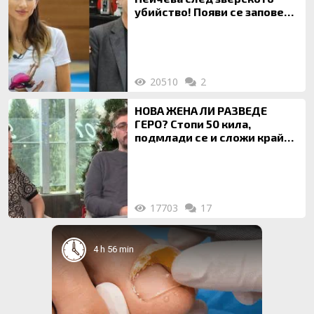
убийство! Появи се заповед
за локализирането й
20510
2
НОВА ЖЕНА ЛИ РАЗВЕДЕ
ГЕРО? Стопи 50 кила,
подмлади се и сложи край
на 20-годишен брак
17703
17
4 h 56 min