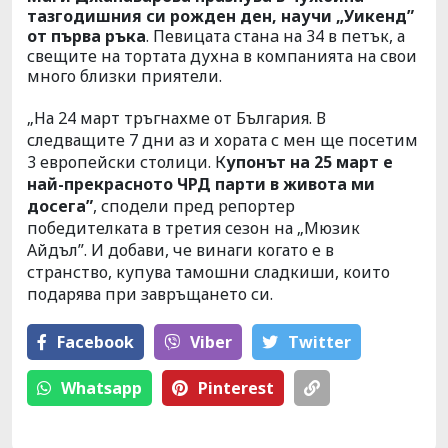
тазгодишния си рожден ден, научи „Уикенд”
от първа ръка
. Певицата станa на 34 в петък, а
свещите на тортата духнa в компанията на свои
много близки приятели.
„На 24 март тръгнахме от България. В
следващите 7 дни аз и хората с мен ще посетим
3 европейски столици. К
упонът на 25 март е
най-прекрасното ЧРД парти в живота ми
досега”
, сподели пред репортер
победителката в третия сезон на „Мюзик
Айдъл”. И добави, че винаги когато е в
странство, купува тамошни сладкиши, които
подарява при завръщането си.
Facebook
Viber
Тwitter
Whatsapp
Pinterest