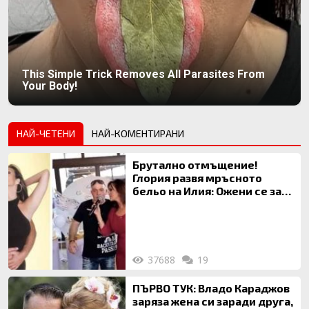
This Simple Trick Removes All Parasites From
Your Body!
НАЙ-ЧЕТЕНИ
НАЙ-КОМЕНТИРАНИ
Брутално отмъщение!
Глория развя мръсното
бельо на Илия: Ожени се за
120 кг жена, заряза Симона,
за да гледа чуждо дете!
37688
19
ПЪРВО ТУК: Владо Караджов
заряза жена си заради друга,