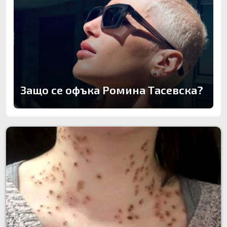
Защо се офъка Ромина Тасевска?