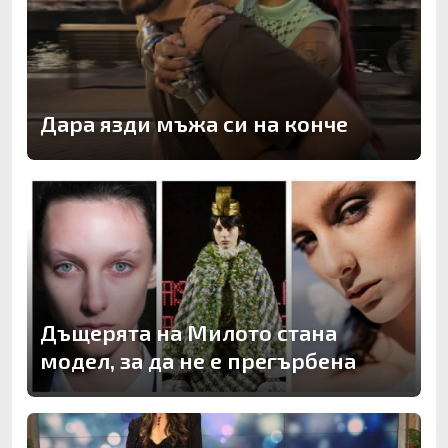
Дара язди мъжа си на конче
Дъщерята на Милото стана
модел, за да не е прегърбена