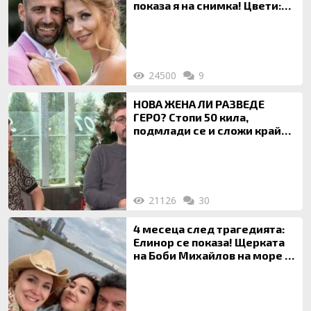
показа я на снимка! Цвети:
Ти си фалшив герой!
24500
9
НОВА ЖЕНА ЛИ РАЗВЕДЕ
ГЕРО? Стопи 50 кила,
подмлади се и сложи край
на 20-годишен брак
21126
30
4 месеца след трагедията:
Елинор се показа! Щерката
на Боби Михайлов на море с
майка си