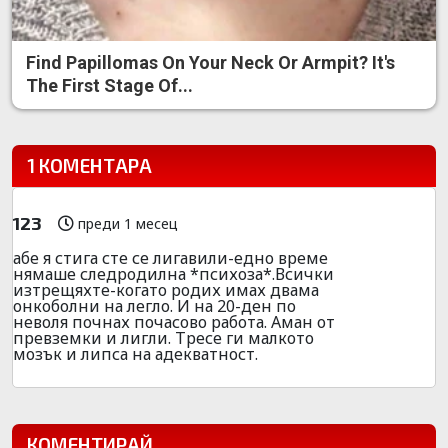
Find Papillomas On Your Neck Or Armpit? It's
The First Stage Of...
1 КОМЕНТАРА
123
преди 1 месец
абе я стига сте се лигавили-едно време
нямаше следродилна *психоза*.Всички
изтрещяхте-когато родих имах двама
онкоболни на легло. И на 20-ден по
неволя почнах почасово работа. Аман от
превземки и лигли. Тресе ги малкото
мозък и липса на адекватност.
КОМЕНТИРАЙ