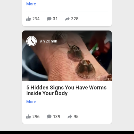
More
234
31
328
9 h 20 min
5 Hidden Signs You Have Worms
Inside Your Body
More
296
139
95