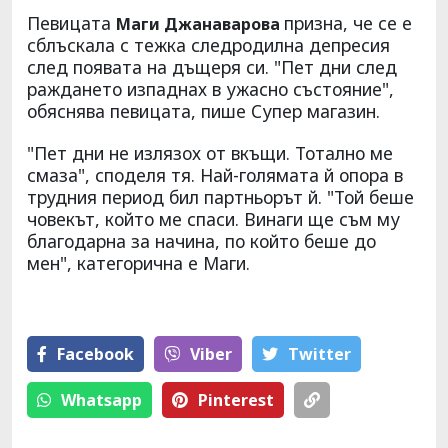
Певицата
призна, че се е
Маги Джанаварова
сблъскала с тежка следродилна депресия
след появата на дъщеря си. "Пет дни след
раждането изпаднах в ужасно състояние",
обяснява певицата, пише Супер магазин.
"Пет дни не излязох от вкъщи. Тотално ме
смаза", споделя тя. Най-голямата й опора в
трудния период бил партньорът й. "Той беше
човекът, който ме спаси. Винаги ще съм му
благодарна за начина, по който беше до
мен", категорична е Маги.
Facebook
Viber
Тwitter
Whatsapp
Pinterest