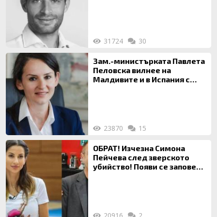
31724
30
Зам.-министърката Павлета
Пеловска вилнее на
Малдивите и в Испания с
богата любовница – брокер
на недвижими имоти
23870
15
ОБРАТ! Изчезна Симона
Пейчева след зверското
убийство! Появи се заповед
за локализирането й
20916
2