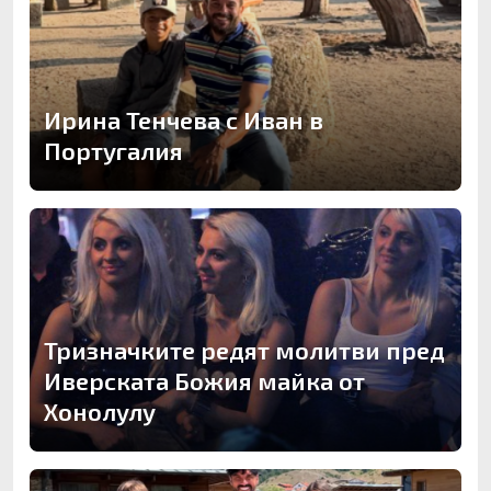
Ирина Тенчева с Иван в
Португалия
Тризначките редят молитви пред
Иверската Божия майка от
Хонолулу