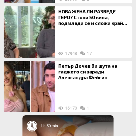
НОВА ЖЕНА ЛИ РАЗВЕДЕ
ГЕРО? Стопи 50 кила,
подмлади се и сложи край
на 20-годишен брак
17948
17
Петър Дочев би шута на
гаджето си заради
Александра Фейгин
16170
1
1 h 50 min