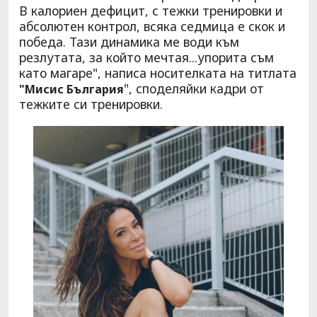
В калориен дефицит, с тежки тренировки и
абсолютен контрол, всяка седмица е скок и
победа. Тази динамика ме води към
резлутата, за който мечтая...упорита съм
като магаре", написа носителката на титлата
", споделяйки кадри от
"Мисис България
тежките си тренировки.