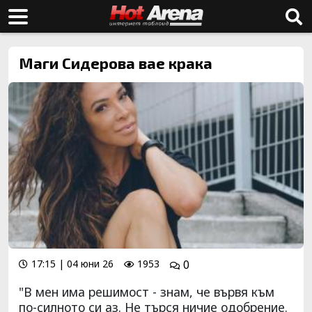
Маги Сидерова вае крака
17:15 | 04 юни 26
1953
0
"В мен има решимост - знам, че вървя към
по-силното си аз. Не търся ничие одобрение.