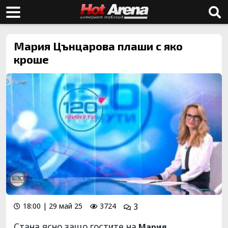
Мария Цънцарова плаши с яко
кроше
18:00 | 29 май 25
3724
3
Стана ясно защо гостите на
Мария