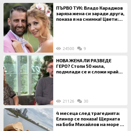
ПЪРВО ТУК: Владо Караджов
заряза жена си заради друга,
показа я на снимка! Цвети:
Ти си фалшив герой!
24500
9
НОВА ЖЕНА ЛИ РАЗВЕДЕ
ГЕРО? Стопи 50 кила,
подмлади се и сложи край
на 20-годишен брак
21126
30
4 месеца след трагедията:
Елинор се показа! Щерката
на Боби Михайлов на море с
майка си