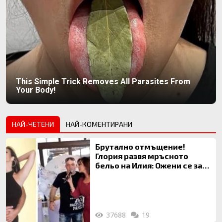
This Simple Trick Removes All Parasites From
Your Body!
НАЙ-ЧЕТЕНИ
НАЙ-КОМЕНТИРАНИ
Брутално отмъщение!
Глория развя мръсното
бельо на Илия: Ожени се за
120 кг жена, заряза Симона,
за да гледа чуждо дете!
37688
19