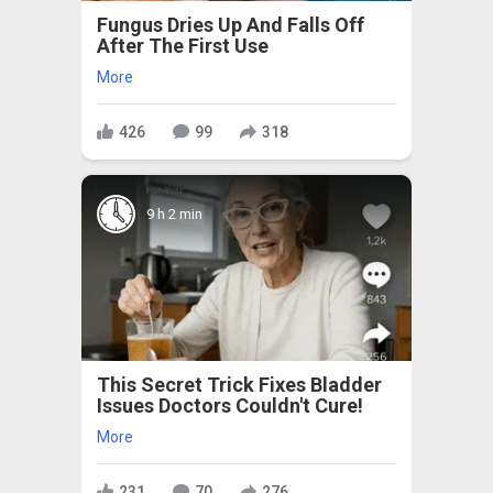
Fungus Dries Up And Falls Off
After The First Use
More
426
99
318
9 h 2 min
This Secret Trick Fixes Bladder
Issues Doctors Couldn't Cure!
More
231
70
276