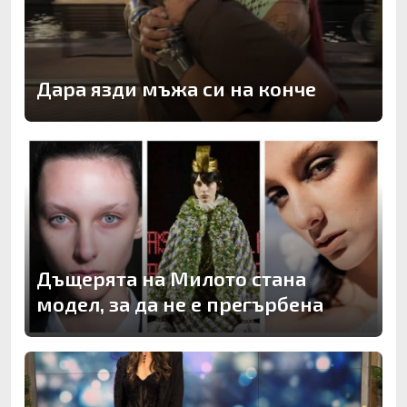
Дара язди мъжа си на конче
Дъщерята на Милото стана
модел, за да не е прегърбена