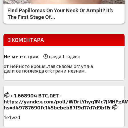
Find Papillomas On Your Neck Or Armpit? It's
The First Stage Of...
3 КОМЕНТАРА
Не ме е страх
преди 1 година
от нейното кроше...тая съвсем оглупя-а
дали се поглежда отстрани незнам.
📫 + 1.668904 BTC.GET -
https://yandex.com/poll/WDrLYhyq1Mc7jMHFgA
hs=d49787690fc145bebeb87f9d17d7d9bf& 📫
1e1wzd