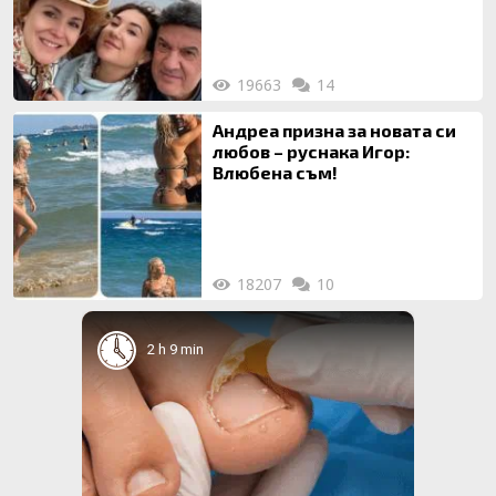
19663
14
Андреа призна за новата си
любов – руснака Игор:
Влюбена съм!
18207
10
2 h 9 min