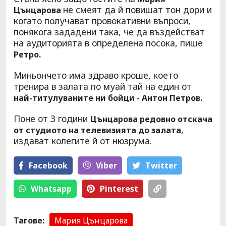
не смеят да й повишат тон дори и
Цънцарова
когато получават провокативни въпроси,
понякога зададени така, че да въздействат
на аудиторията в определена посока, пише
Ретро.
Миньончето има здраво кроше, което
тренира в залата по муай тай на един от
най-титулуваните ни бойци - Антон Петров.
Поне от 3 години
Цънцарова редовно отскача
,
от студиото на телевизията до залата
издават колегите й от нюзрума.
Facebook
Viber
Тwitter
Whatsapp
Pinterest
Тагове:
Мария Цънцарова