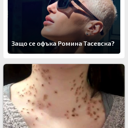
Защо се офъка Ромина Тасевска?